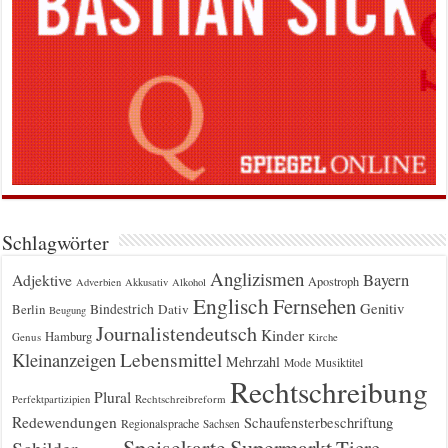
Schlagwörter
Anglizismen
Bayern
Adjektive
Apostroph
Adverbien
Akkusativ
Alkohol
Englisch
Fernsehen
Genitiv
Berlin
Bindestrich
Dativ
Beugung
Journalistendeutsch
Kinder
Hamburg
Genus
Kirche
Kleinanzeigen
Lebensmittel
Mehrzahl
Musiktitel
Mode
Rechtschreibung
Plural
Rechtschreibreform
Perfektpartizipien
Redewendungen
Schaufensterbeschriftung
Regionalsprache
Sachsen
Supermarkt
Speisekarte
Tiere