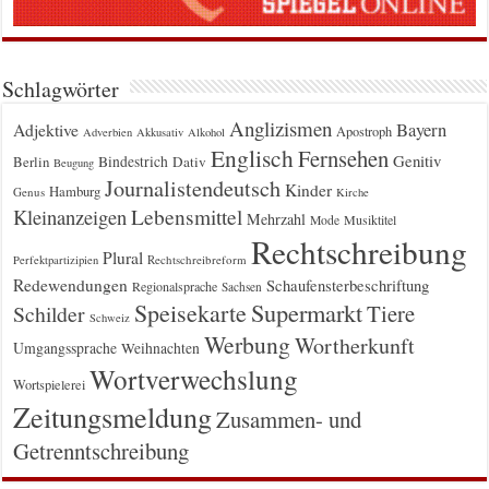
Schlagwörter
Anglizismen
Bayern
Adjektive
Apostroph
Adverbien
Akkusativ
Alkohol
Englisch
Fernsehen
Genitiv
Berlin
Bindestrich
Dativ
Beugung
Journalistendeutsch
Kinder
Hamburg
Genus
Kirche
Kleinanzeigen
Lebensmittel
Mehrzahl
Musiktitel
Mode
Rechtschreibung
Plural
Rechtschreibreform
Perfektpartizipien
Redewendungen
Schaufensterbeschriftung
Regionalsprache
Sachsen
Supermarkt
Speisekarte
Tiere
Schilder
Schweiz
Werbung
Wortherkunft
Umgangssprache
Weihnachten
Wortverwechslung
Wortspielerei
Zeitungsmeldung
Zusammen- und
Getrenntschreibung