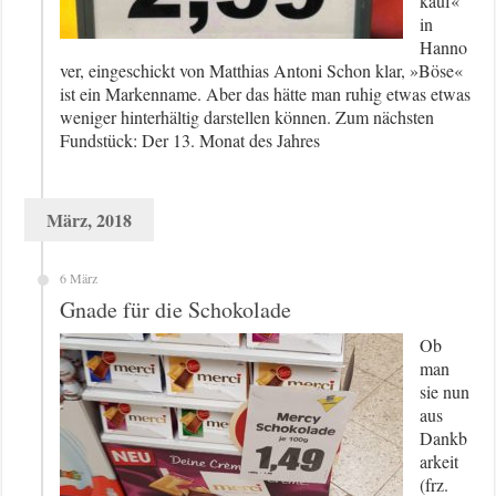
kauf«
in
Hanno
ver, eingeschickt von Matthias Antoni Schon klar, »Böse«
ist ein Markenname. Aber das hätte man ruhig etwas etwas
weniger hinterhältig darstellen können. Zum nächsten
Fundstück: Der 13. Monat des Jahres
März, 2018
6 März
Gnade für die Schokolade
Ob
man
sie nun
aus
Dankb
arkeit
(frz.