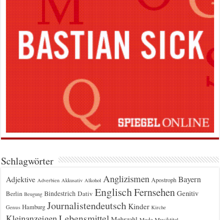
Schlagwörter
Anglizismen
Bayern
Adjektive
Apostroph
Adverbien
Akkusativ
Alkohol
Englisch
Fernsehen
Genitiv
Berlin
Bindestrich
Dativ
Beugung
Journalistendeutsch
Kinder
Hamburg
Genus
Kirche
Kleinanzeigen
Lebensmittel
Mehrzahl
Musiktitel
Mode