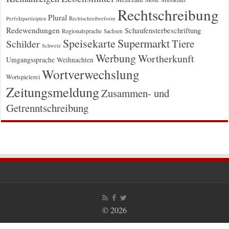
Rechtschreibung
Plural
Rechtschreibreform
Perfektpartizipien
Redewendungen
Schaufensterbeschriftung
Regionalsprache
Sachsen
Supermarkt
Speisekarte
Tiere
Schilder
Schweiz
Werbung
Wortherkunft
Umgangssprache
Weihnachten
Wortverwechslung
Wortspielerei
Zeitungsmeldung
Zusammen- und
Getrenntschreibung
© 2026