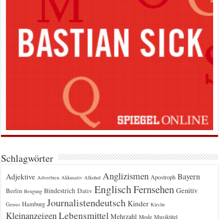
Schlagwörter
Anglizismen
Bayern
Adjektive
Apostroph
Adverbien
Akkusativ
Alkohol
Englisch
Fernsehen
Genitiv
Berlin
Bindestrich
Dativ
Beugung
Journalistendeutsch
Kinder
Hamburg
Genus
Kirche
Kleinanzeigen
Lebensmittel
Mehrzahl
Musiktitel
Mode