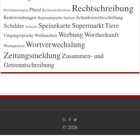
Rechtschreibung
Plural
Rechtschreibreform
Perfektpartizipien
Redewendungen
Schaufensterbeschriftung
Regionalsprache
Sachsen
Supermarkt
Speisekarte
Tiere
Schilder
Schweiz
Werbung
Wortherkunft
Umgangssprache
Weihnachten
Wortverwechslung
Wortspielerei
Zeitungsmeldung
Zusammen- und
Getrenntschreibung
© 2026