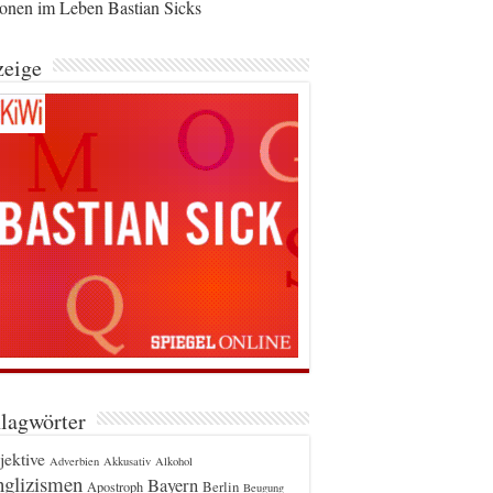
ionen im Leben Bastian Sicks
eige
lagwörter
jektive
Adverbien
Akkusativ
Alkohol
glizismen
Bayern
Berlin
Apostroph
Beugung