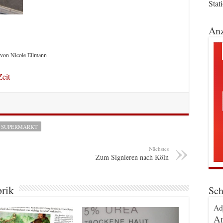
Stat
Anz
 von Nicole Ellmann
eit
SUPERMARKT
Nächstes
Zum Signieren nach Köln
brik
Sch
Ad
An