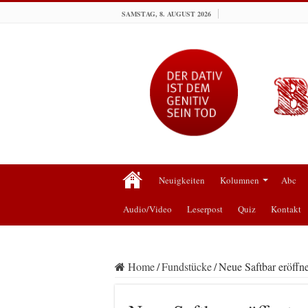
SAMSTAG, 8. AUGUST 2026
Neuigkeiten
Kolumnen
Abc
Audio/Video
Leserpost
Quiz
Kontakt
Home
/
Fundstücke
/
Neue Saftbar eröffne