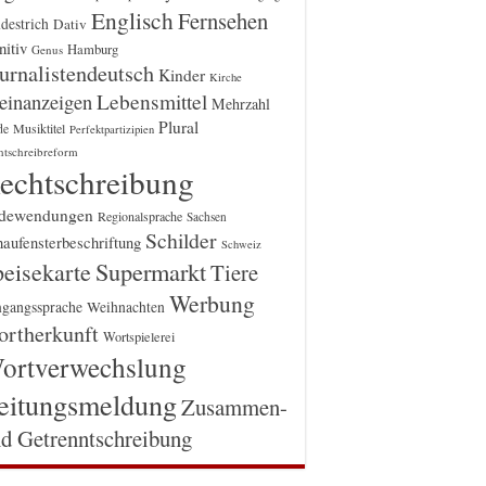
Englisch
Fernsehen
destrich
Dativ
itiv
Hamburg
Genus
urnalistendeutsch
Kinder
Kirche
einanzeigen
Lebensmittel
Mehrzahl
Plural
Musiktitel
de
Perfektpartizipien
htschreibreform
echtschreibung
dewendungen
Regionalsprache
Sachsen
Schilder
aufensterbeschriftung
Schweiz
Supermarkt
eisekarte
Tiere
Werbung
gangssprache
Weihnachten
rtherkunft
Wortspielerei
ortverwechslung
eitungsmeldung
Zusammen-
d Getrenntschreibung