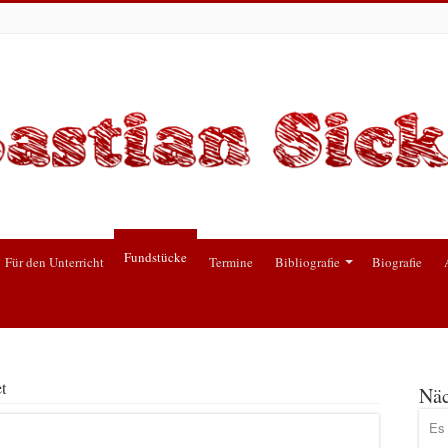
Fundstücke
Für den Unterricht
Termine
Bibliografie
Biografie
t
Näc
Es 