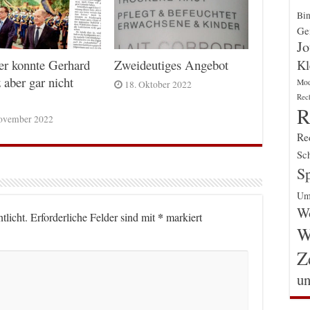
Bin
Gen
Jo
Kl
er konnte Gerhard
Zweideutiges Angebot
 aber gar nicht
Mo
18. Oktober 2022
Rec
R
ovember 2022
Re
Sch
Sp
Um
Wo
*
tlicht.
Erforderliche Felder sind mit
markiert
W
Z
un