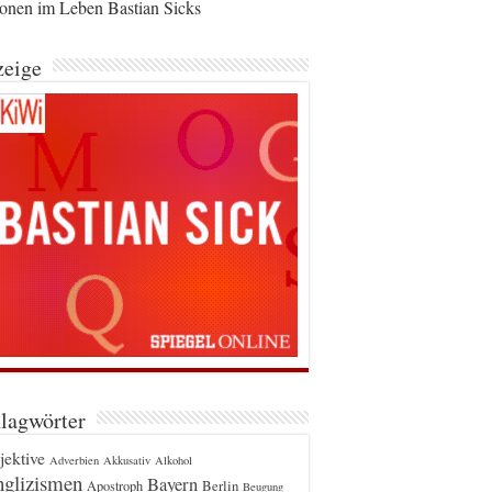
ionen im Leben Bastian Sicks
eige
lagwörter
jektive
Adverbien
Akkusativ
Alkohol
glizismen
Bayern
Berlin
Apostroph
Beugung