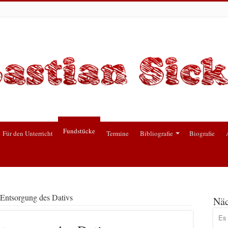
Fundstücke
Für den Unterricht
Termine
Bibliografie
Biografie
 Entsorgung des Dativs
Näc
Es 