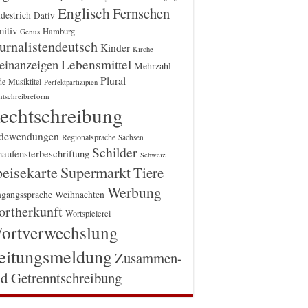
Englisch
Fernsehen
destrich
Dativ
itiv
Hamburg
Genus
urnalistendeutsch
Kinder
Kirche
einanzeigen
Lebensmittel
Mehrzahl
Plural
Musiktitel
de
Perfektpartizipien
htschreibreform
echtschreibung
dewendungen
Regionalsprache
Sachsen
Schilder
aufensterbeschriftung
Schweiz
Supermarkt
eisekarte
Tiere
Werbung
gangssprache
Weihnachten
rtherkunft
Wortspielerei
ortverwechslung
eitungsmeldung
Zusammen-
d Getrenntschreibung