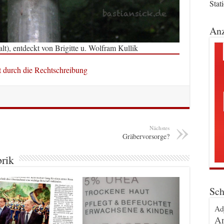
Stat
Anz
t), entdeckt von Brigitte u. Wolfram Kullik
tt durch die Rechtschreibung
Nächstes
Gräbervorsorge?
brik
Sch
Ad
An