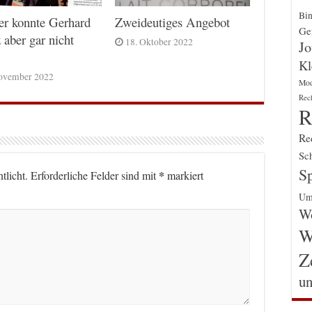
Bin
er konnte Gerhard
Zweideutiges Angebot
Gen
 aber gar nicht
18. Oktober 2022
Jo
Kl
ovember 2022
Mo
Rec
R
Re
Sch
Sp
*
tlicht.
Erforderliche Felder sind mit
markiert
Um
Wo
W
Z
un