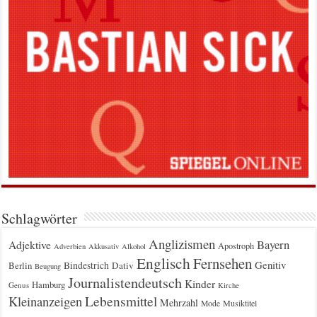
Schlagwörter
Anglizismen
Bayern
Adjektive
Apostroph
Adverbien
Akkusativ
Alkohol
Englisch
Fernsehen
Genitiv
Berlin
Bindestrich
Dativ
Beugung
Journalistendeutsch
Kinder
Hamburg
Genus
Kirche
Kleinanzeigen
Lebensmittel
Mehrzahl
Musiktitel
Mode