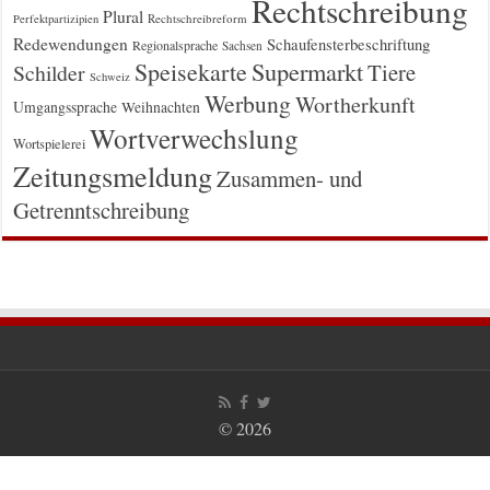
Rechtschreibung
Plural
Rechtschreibreform
Perfektpartizipien
Redewendungen
Schaufensterbeschriftung
Regionalsprache
Sachsen
Supermarkt
Speisekarte
Tiere
Schilder
Schweiz
Werbung
Wortherkunft
Umgangssprache
Weihnachten
Wortverwechslung
Wortspielerei
Zeitungsmeldung
Zusammen- und
Getrenntschreibung
© 2026