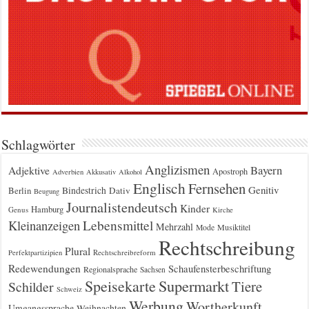
Schlagwörter
Anglizismen
Bayern
Adjektive
Apostroph
Adverbien
Akkusativ
Alkohol
Englisch
Fernsehen
Genitiv
Berlin
Bindestrich
Dativ
Beugung
Journalistendeutsch
Kinder
Hamburg
Genus
Kirche
Kleinanzeigen
Lebensmittel
Mehrzahl
Musiktitel
Mode
Rechtschreibung
Plural
Rechtschreibreform
Perfektpartizipien
Redewendungen
Schaufensterbeschriftung
Regionalsprache
Sachsen
Supermarkt
Speisekarte
Tiere
Schilder
Schweiz
Werbung
Wortherkunft
Umgangssprache
Weihnachten