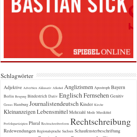
Schlagwörter
Anglizismen
Bayern
Adjektive
Apostroph
Adverbien
Akkusativ
Alkohol
Englisch
Fernsehen
Genitiv
Berlin
Bindestrich
Dativ
Beugung
Journalistendeutsch
Kinder
Hamburg
Genus
Kirche
Kleinanzeigen
Lebensmittel
Mehrzahl
Musiktitel
Mode
Rechtschreibung
Plural
Rechtschreibreform
Perfektpartizipien
Redewendungen
Schaufensterbeschriftung
Regionalsprache
Sachsen