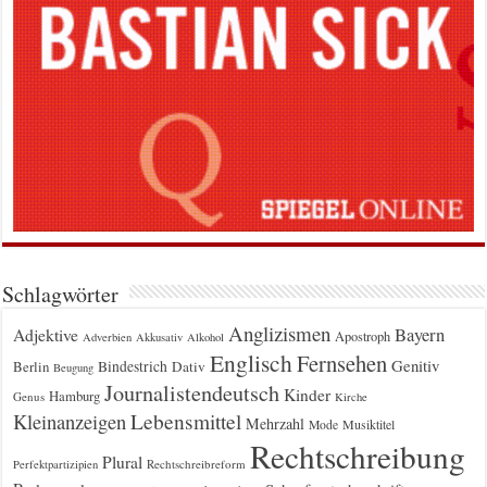
Schlagwörter
Anglizismen
Bayern
Adjektive
Apostroph
Adverbien
Akkusativ
Alkohol
Englisch
Fernsehen
Genitiv
Berlin
Bindestrich
Dativ
Beugung
Journalistendeutsch
Kinder
Hamburg
Genus
Kirche
Kleinanzeigen
Lebensmittel
Mehrzahl
Musiktitel
Mode
Rechtschreibung
Plural
Rechtschreibreform
Perfektpartizipien