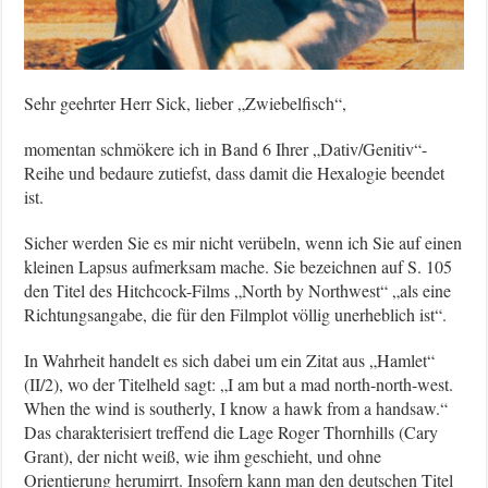
Sehr geehrter Herr Sick, lieber „Zwiebelfisch“,
momentan schmökere ich in Band 6 Ihrer „Dativ/Genitiv“-
Reihe und bedaure zutiefst, dass damit die Hexalogie beendet
ist.
Sicher werden Sie es mir nicht verübeln, wenn ich Sie auf einen
kleinen Lapsus aufmerksam mache. Sie bezeichnen auf S. 105
den Titel des Hitchcock-Films „North by Northwest“ „als eine
Richtungsangabe, die für den Filmplot völlig unerheblich ist“.
In Wahrheit handelt es sich dabei um ein Zitat aus „Hamlet“
(II/2), wo der Titelheld sagt: „I am but a mad north-north-west.
When the wind is southerly, I know a hawk from a handsaw.“
Das charakterisiert treffend die Lage Roger Thornhills (Cary
Grant), der nicht weiß, wie ihm geschieht, und ohne
Orientierung herumirrt. Insofern kann man den deutschen Titel