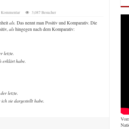
en Kommentar
3,087 Besucher
hheit
als.
Das nennt man Positiv und Komparativ. Die
itiv,
als
hingegen nach dem Komparativ:
 letzte.
h erklärt habe.
der letzte.
 ich sie dargestellt habe.
Vom 
Nati