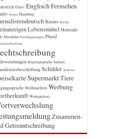
Englisch
Fernsehen
destrich
Dativ
itiv
Hamburg
Genus
urnalistendeutsch
Kinder
Kirche
einanzeigen
Lebensmittel
Mehrzahl
Plural
Musiktitel
de
Perfektpartizipien
htschreibreform
echtschreibung
dewendungen
Regionalsprache
Sachsen
Schilder
aufensterbeschriftung
Schweiz
Supermarkt
eisekarte
Tiere
Werbung
gangssprache
Weihnachten
rtherkunft
Wortspielerei
ortverwechslung
eitungsmeldung
Zusammen-
d Getrenntschreibung