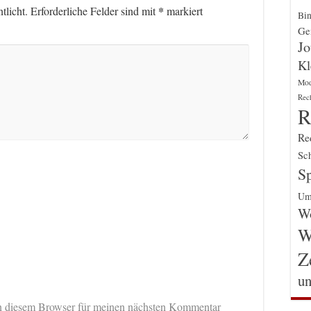
*
tlicht.
Erforderliche Felder sind mit
markiert
Bin
Gen
Jo
Kl
Mo
Rec
R
Re
Sch
Sp
Um
Wo
W
Z
un
n diesem Browser für meinen nächsten Kommentar