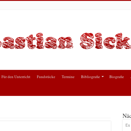
Für den Unterricht
Fundstücke
Termine
Bibliografie
Biografie
Näc
Es 