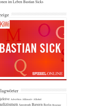
ionen im Leben Bastian Sicks
eige
lagwörter
jektive
Adverbien
Akkusativ
Alkohol
glizismen
Bayern
Berlin
Apostroph
Beugung