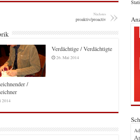
Stat
Nächstes
Anz
proaktiv/proactiv
brik
Verdächtige / Verdächtigte
26. Mai 2014
eichnender /
eichner
ni 2014
Sch
Ad
An