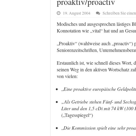
proaktiv/proactiv
19. August 2004
Schreiben Sie ein
Modisches und ausgesprochen lästiges Bl
Konnotation wie „vital“ hat und an Gesund
„Proaktiv“ (wahlweise auch „proactiv“) 
Seniorenzeitschriften, Unternehmensber
Erstaunlich ist, wie schnell dieses Wort,
seinen Weg in den aktiven Wortschatz zah
von vielen:
„
Eine proaktive europäische Geldpolitik
„Als Getriebe stehen Fünf- und Sechsg
Liter und den 1,5 cDi mit 74 kW (100
(
„Tagesspiegel“)
„
Die Kommission spielt eine sehr proak