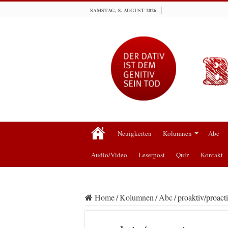
SAMSTAG, 8. AUGUST 2026
Neuigkeiten
Kolumnen
Abc
Audio/Video
Leserpost
Quiz
Kontakt
Home
/
Kolumnen
/
Abc
/
proaktiv/proact