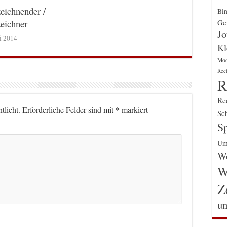
eichnender /
Bin
Gen
eichner
Jo
ni 2014
Kl
Mo
Rec
R
Re
*
tlicht.
Erforderliche Felder sind mit
markiert
Sch
Sp
Um
Wo
W
Z
un