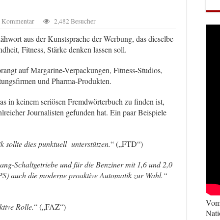
en Kommentar
2,482 Besucher
ähwort aus der Kunstsprache der Werbung, das dieselbe
heit, Fitness, Stärke denken lassen soll.
prangt auf Marga
rine-Verpackungen, Fitness-Studios,
atungsfirmen und Pharma-Produkten.
 das in keinem seriösen Fremdwörterbuch zu finden ist,
lreicher Journalisten gefunden hat. Ein paar Beispiele
 sollte dies punktuell unterstützen.
“
(„FTD“)
ang-Schaltgetriebe und für die Benziner mit 1,6 und 2,0
 PS)
auch die moderne proaktive Automatik zur Wahl.“
Vom 
tive Rolle.
“
(„FAZ“)
Nati