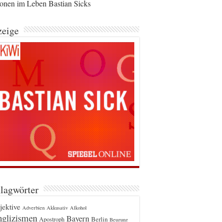
ionen im Leben Bastian Sicks
eige
lagwörter
jektive
Adverbien
Akkusativ
Alkohol
glizismen
Bayern
Berlin
Apostroph
Beugung