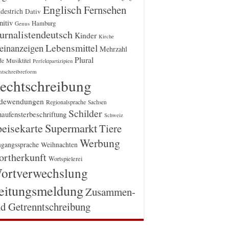
Englisch
Fernsehen
destrich
Dativ
itiv
Hamburg
Genus
urnalistendeutsch
Kinder
Kirche
einanzeigen
Lebensmittel
Mehrzahl
Plural
Musiktitel
de
Perfektpartizipien
htschreibreform
echtschreibung
dewendungen
Regionalsprache
Sachsen
Schilder
aufensterbeschriftung
Schweiz
Supermarkt
eisekarte
Tiere
Werbung
gangssprache
Weihnachten
rtherkunft
Wortspielerei
ortverwechslung
eitungsmeldung
Zusammen-
d Getrenntschreibung