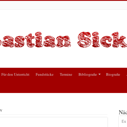
Für den Unterricht
Fundstücke
Termine
Bibliografie
Biografie
iv
Näc
Es 