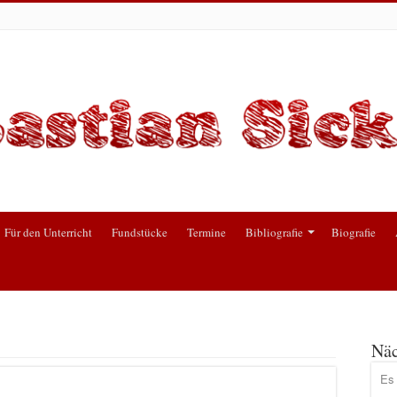
Für den Unterricht
Fundstücke
Termine
Bibliografie
Biografie
Näc
Es 