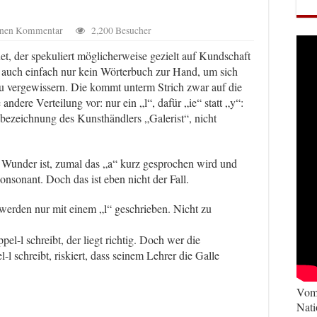
einen Kommentar
2,200 Besucher
et, der spekuliert m
öglicherweise gezielt auf Kundschaft
r auch einfach nur kein Wörterbuch zur Hand, um sich
u vergewissern. Die kommt unterm Strich zwar auf die
andere Verteilung vor: nur ein „l“, dafür „ie“ statt „y“:
sbezeichnung des Kunsthändlers „Galerist“, nicht
n Wunder ist, zumal das „a“ kurz gesprochen wird und
onsonant. Doch das ist eben nicht der Fall.
werden nur mit einem „l“ geschrieben. Nicht zu
el-l schreibt, der liegt richtig. Doch wer die
l schreibt, riskiert, dass seinem Lehrer die Galle
Vom 
Nati