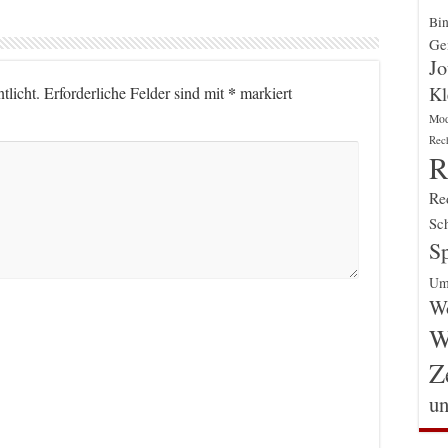
Bin
Gen
Jo
Kl
*
tlicht.
Erforderliche Felder sind mit
markiert
Mo
Rec
R
Re
Sch
Sp
Um
Wo
W
Z
un