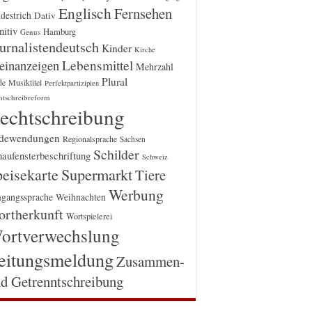
Englisch
Fernsehen
destrich
Dativ
itiv
Hamburg
Genus
urnalistendeutsch
Kinder
Kirche
einanzeigen
Lebensmittel
Mehrzahl
Plural
Musiktitel
de
Perfektpartizipien
htschreibreform
echtschreibung
dewendungen
Regionalsprache
Sachsen
Schilder
aufensterbeschriftung
Schweiz
Supermarkt
eisekarte
Tiere
Werbung
gangssprache
Weihnachten
rtherkunft
Wortspielerei
ortverwechslung
eitungsmeldung
Zusammen-
d Getrenntschreibung