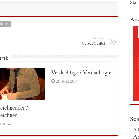
Stat
Anz
IBUNG
Nächstes
Geisel/Geißel
brik
Verdächtige / Verdächtigte
26. Mai 2014
eichnender /
eichner
Sch
ni 2014
Ad
An