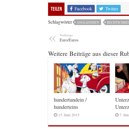
Facebook
Twitter
Teilen
Schlagwörter
ANGLIZISMEN
RECHTSCHRE
Vorherige
Euro/Euros
Weitere Beiträge aus dieser Ru
hundertundein /
Unterz
hunderteins
Unterz
15. Juni 2015
7. Ju