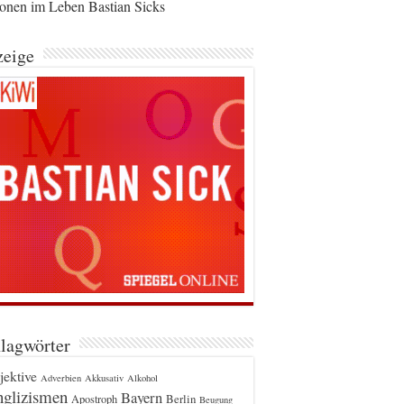
ionen im Leben Bastian Sicks
eige
lagwörter
jektive
Adverbien
Akkusativ
Alkohol
glizismen
Bayern
Berlin
Apostroph
Beugung