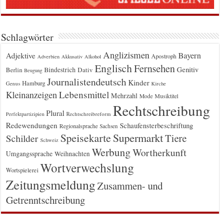
Schlagwörter
Anglizismen
Bayern
Adjektive
Apostroph
Adverbien
Akkusativ
Alkohol
Englisch
Fernsehen
Genitiv
Berlin
Bindestrich
Dativ
Beugung
Journalistendeutsch
Kinder
Hamburg
Genus
Kirche
Kleinanzeigen
Lebensmittel
Mehrzahl
Musiktitel
Mode
Rechtschreibung
Plural
Rechtschreibreform
Perfektpartizipien
Redewendungen
Schaufensterbeschriftung
Regionalsprache
Sachsen
Supermarkt
Speisekarte
Tiere
Schilder
Schweiz
Werbung
Wortherkunft
Umgangssprache
Weihnachten
Wortverwechslung
Wortspielerei
Zeitungsmeldung
Zusammen- und
Getrenntschreibung