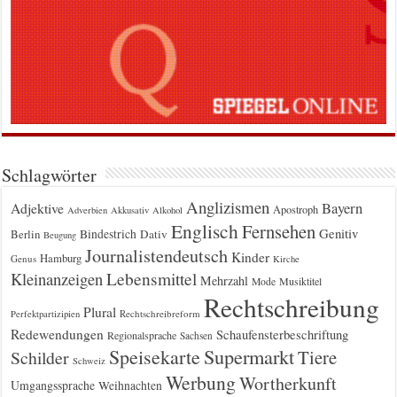
Schlagwörter
Anglizismen
Bayern
Adjektive
Apostroph
Adverbien
Akkusativ
Alkohol
Englisch
Fernsehen
Genitiv
Berlin
Bindestrich
Dativ
Beugung
Journalistendeutsch
Kinder
Hamburg
Genus
Kirche
Kleinanzeigen
Lebensmittel
Mehrzahl
Musiktitel
Mode
Rechtschreibung
Plural
Rechtschreibreform
Perfektpartizipien
Redewendungen
Schaufensterbeschriftung
Regionalsprache
Sachsen
Supermarkt
Speisekarte
Tiere
Schilder
Schweiz
Werbung
Wortherkunft
Umgangssprache
Weihnachten