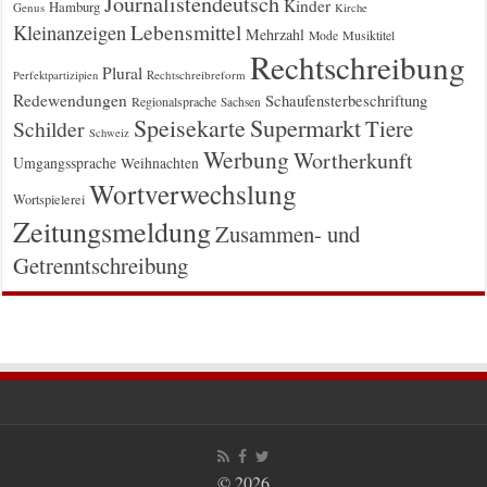
Journalistendeutsch
Kinder
Hamburg
Genus
Kirche
Kleinanzeigen
Lebensmittel
Mehrzahl
Musiktitel
Mode
Rechtschreibung
Plural
Rechtschreibreform
Perfektpartizipien
Redewendungen
Schaufensterbeschriftung
Regionalsprache
Sachsen
Supermarkt
Speisekarte
Tiere
Schilder
Schweiz
Werbung
Wortherkunft
Umgangssprache
Weihnachten
Wortverwechslung
Wortspielerei
Zeitungsmeldung
Zusammen- und
Getrenntschreibung
© 2026