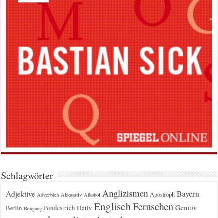
Schlagwörter
Anglizismen
Bayern
Adjektive
Apostroph
Adverbien
Akkusativ
Alkohol
Englisch
Fernsehen
Genitiv
Berlin
Bindestrich
Dativ
Beugung