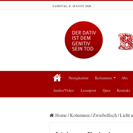
SAMSTAG, 8. AUGUST 2026
Neuigkeiten
Kolumnen
Abc
Audio/Video
Leserpost
Quiz
Kontakt
Home
/
Kolumnen
/
Zwiebelfisch
/
Licht 