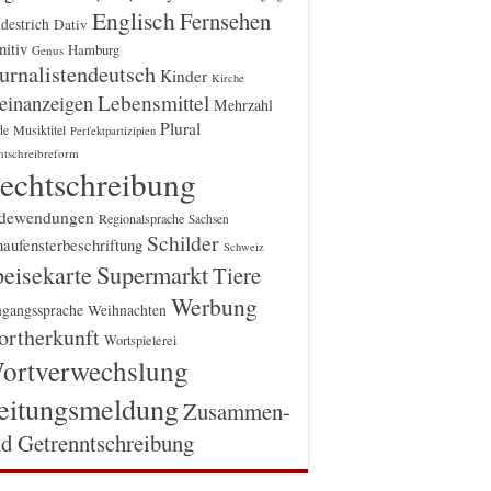
Englisch
Fernsehen
destrich
Dativ
itiv
Hamburg
Genus
urnalistendeutsch
Kinder
Kirche
einanzeigen
Lebensmittel
Mehrzahl
Plural
Musiktitel
de
Perfektpartizipien
htschreibreform
echtschreibung
dewendungen
Regionalsprache
Sachsen
Schilder
aufensterbeschriftung
Schweiz
Supermarkt
eisekarte
Tiere
Werbung
gangssprache
Weihnachten
rtherkunft
Wortspielerei
ortverwechslung
eitungsmeldung
Zusammen-
d Getrenntschreibung