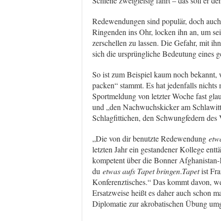
Schiene zweigleisig fährt – das soll er 
Redewendungen sind populär, doch auch 
Ringenden ins Ohr, locken ihn an, um s
zerschellen zu lassen. Die Gefahr, mit ihn
sich die ursprüngliche Bedeutung eines g
So ist zum Beispiel kaum noch bekannt,
packen“ stammt. Es hat jedenfalls nichts
Sportmeldung von letzter Woche fast glaub
und „den Nachwuchskicker am Schlawitt
Schlagfittichen, den Schwungfedern des 
„Die von dir benutzte Redewendung
etw
letzten Jahr ein gestandener Kollege entt
kompetent über die Bonner Afghanistan-K
du
etwas aufs Tapet bringen
.
Tapet
ist Fr
Konferenztisches.“ Das kommt davon, we
Ersatzweise heißt es daher auch schon m
Diplomatie zur akrobatischen Übung umg