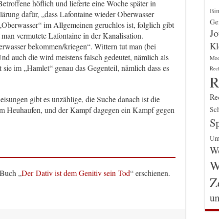
etroffene höflich und lieferte eine Woche später in
Bin
klärung dafür, „dass Lafontaine wieder Oberwasser
Gen
„Oberwasser“ im Allgemeinen geruchlos ist, folglich gibt
Jo
n, man vermutete Lafontaine in der Kanalisation.
Kl
erwasser bekommen/kriegen“. Wittern tut man (bei
d auch die wird meistens falsch gedeutet, nämlich als
Mo
 sie im „Hamlet“ genau das Gegenteil, nämlich dass es
Rec
R
Re
isungen gibt es unzählige, die Suche danach ist die
Sch
im Heuhaufen, und der Kampf dagegen ein Kampf gegen
Sp
Um
Wo
W
 Buch „
Der Dativ ist dem Genitiv sein Tod
“ erschienen.
Z
un