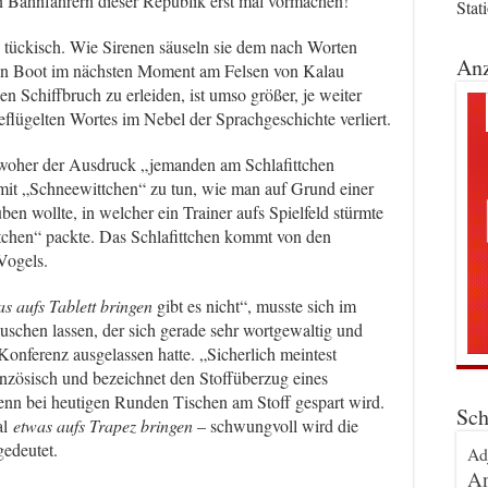
den Bahnfahrern dieser Republik erst mal vormachen!
Stat
tückisch. Wie Sirenen säuseln sie dem nach Worten
Anz
ein Boot im nächsten Moment am Felsen von Kalau
en Schiffbruch zu erleiden, ist umso größer, je weiter
eflügelten Wortes im Nebel der Sprachgeschichte verliert.
 woher der Ausdruck „jemanden am Schlafittchen
 mit „Schneewittchen“ zu tun, wie man auf Grund einer
en wollte, in welcher ein Trainer aufs Spielfeld stürmte
chen“ packte. Das Schlafittchen kommt von den
Vogels.
as aufs Tablett bringen
gibt es nicht“, musste sich im
äuschen lassen, der sich gerade sehr wortgewaltig und
onferenz ausgelassen hatte. „Sicherlich meintest
anzösisch und bezeichnet den Stoffüberzug eines
nn bei heutigen Runden Tischen am Stoff gespart wird.
Sch
al
etwas aufs Trapez bringen
– schwungvoll wird die
edeutet.
Ad
An