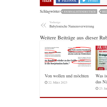
Facebook
Twitter
Teilen
Schlagwörter
JOURNALISTENDEUTSCH
RE
Vorherige
Babylonische Namensverwirrung
Weitere Beiträge aus dieser Ru
Von wollen und möchten
Was is
das Nä
22. März 2023
23. J