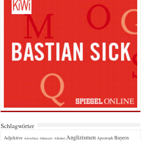
Schlagwörter
Anglizismen
Bayern
Adjektive
Apostroph
Adverbien
Akkusativ
Alkohol