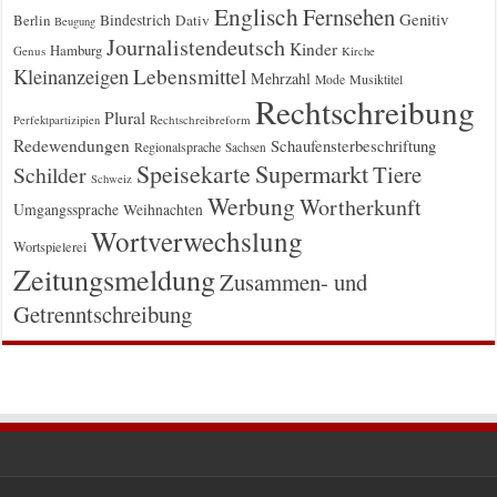
Englisch
Fernsehen
Genitiv
Berlin
Bindestrich
Dativ
Beugung
Journalistendeutsch
Kinder
Hamburg
Genus
Kirche
Kleinanzeigen
Lebensmittel
Mehrzahl
Musiktitel
Mode
Rechtschreibung
Plural
Rechtschreibreform
Perfektpartizipien
Redewendungen
Schaufensterbeschriftung
Regionalsprache
Sachsen
Supermarkt
Speisekarte
Tiere
Schilder
Schweiz
Werbung
Wortherkunft
Umgangssprache
Weihnachten
Wortverwechslung
Wortspielerei
Zeitungsmeldung
Zusammen- und
Getrenntschreibung