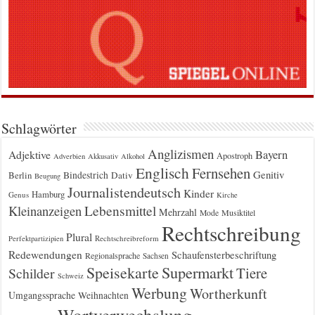
Schlagwörter
Anglizismen
Bayern
Adjektive
Apostroph
Adverbien
Akkusativ
Alkohol
Englisch
Fernsehen
Genitiv
Berlin
Bindestrich
Dativ
Beugung
Journalistendeutsch
Kinder
Hamburg
Genus
Kirche
Kleinanzeigen
Lebensmittel
Mehrzahl
Musiktitel
Mode
Rechtschreibung
Plural
Rechtschreibreform
Perfektpartizipien
Redewendungen
Schaufensterbeschriftung
Regionalsprache
Sachsen
Supermarkt
Speisekarte
Tiere
Schilder
Schweiz
Werbung
Wortherkunft
Umgangssprache
Weihnachten
Wortverwechslung