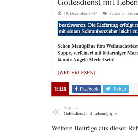
Gottesdienst mit Lebe
19. Dezember 2007
Schreiben Sie 
Schon Menüpläne fürs Weihnachtsfest?
Suppe, verfeinert mit fettarmiger Marm
könnte Angela Merkel sein!
[WEITERLESEN]
Facebook
Twitter
Teilen
Vorherige
Gottesdienst mit Lebendgrippe
Weitere Beiträge aus dieser Ru