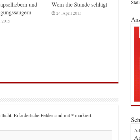
Stat
apselhebern und
Wem die Stunde schlägt
igungssaugern
24. April 2015
Anz
i 2015
*
tlicht.
Erforderliche Felder sind mit
markiert
Sch
Ad
An