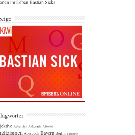
ionen im Leben Bastian Sicks
eige
lagwörter
jektive
Adverbien
Akkusativ
Alkohol
glizismen
Bayern
Berlin
Apostroph
Beugung