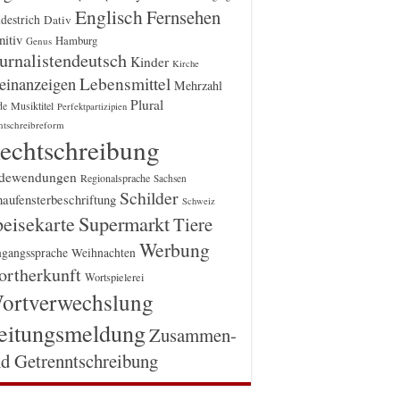
Englisch
Fernsehen
destrich
Dativ
itiv
Hamburg
Genus
urnalistendeutsch
Kinder
Kirche
einanzeigen
Lebensmittel
Mehrzahl
Plural
Musiktitel
de
Perfektpartizipien
htschreibreform
echtschreibung
dewendungen
Regionalsprache
Sachsen
Schilder
aufensterbeschriftung
Schweiz
Supermarkt
eisekarte
Tiere
Werbung
gangssprache
Weihnachten
rtherkunft
Wortspielerei
ortverwechslung
eitungsmeldung
Zusammen-
d Getrenntschreibung