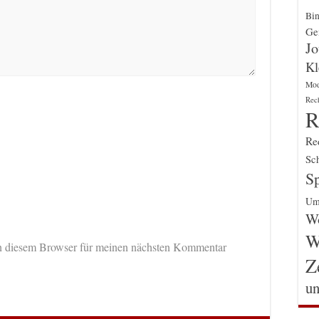
Bin
Gen
Jo
Kl
Mo
Rec
R
Re
Sch
Sp
Um
Wo
W
n diesem Browser für meinen nächsten Kommentar
Z
un