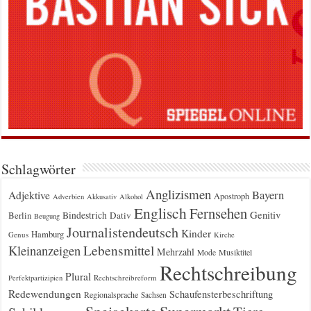
Schlagwörter
Anglizismen
Bayern
Adjektive
Apostroph
Adverbien
Akkusativ
Alkohol
Englisch
Fernsehen
Genitiv
Berlin
Bindestrich
Dativ
Beugung
Journalistendeutsch
Kinder
Hamburg
Genus
Kirche
Kleinanzeigen
Lebensmittel
Mehrzahl
Musiktitel
Mode
Rechtschreibung
Plural
Rechtschreibreform
Perfektpartizipien
Redewendungen
Schaufensterbeschriftung
Regionalsprache
Sachsen
Supermarkt