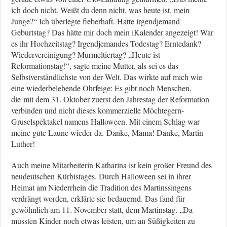
ich doch nicht. Weißt du denn nicht, was heute ist, mein
Junge?“ Ich überlegte fieberhaft. Hatte irgendjemand
Geburtstag? Das hätte mir doch mein iKalender angezeigt! War
es ihr Hochzeitstag? Irgendjemandes Todestag? Erntedank?
Wiedervereinigung? Murmeltiertag? „Heute ist
Reformationstag!“, sagte meine Mutter, als sei es das
Selbstverständlichste von der Welt. Das wirkte auf mich wie
eine wiederbelebende Ohrfeige: Es gibt noch Menschen,
die mit dem 31. Oktober zuerst den Jahrestag der Reformation
verbinden und nicht dieses kommerzielle Möchtegern-
Gruselspektakel namens Halloween. Mit einem Schlag war
meine gute Laune wieder da. Danke, Mama! Danke, Martin
Luther!
Auch meine Mitarbeiterin Katharina ist kein großer Freund des
neudeutschen Kürbistages. Durch Halloween sei in ihrer
Heimat am Niederrhein die Tradition des Martinssingens
verdrängt worden, erklärte sie bedauernd. Das fand für
gewöhnlich am 11. November statt, dem Martinstag. „Da
mussten Kinder noch etwas leisten, um an Süßigkeiten zu