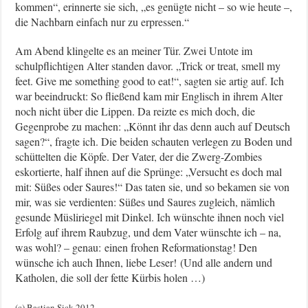
kommen“, erinnerte sie sich, „es genügte nicht – so wie heute –,
die Nachbarn einfach nur zu erpressen.“
Am Abend klingelte es an meiner Tür. Zwei Untote im
schulpflichtigen Alter standen davor. „Trick or treat, smell my
feet. Give me something good to eat!“, sagten sie artig auf. Ich
war beeindruckt: So fließend kam mir Englisch in ihrem Alter
noch nicht über die Lippen. Da reizte es mich doch, die
Gegenprobe zu machen: „Könnt ihr das denn auch auf Deutsch
sagen?“, fragte ich. Die beiden schauten verlegen zu Boden und
schüttelten die Köpfe. Der Vater, der die Zwerg-Zombies
eskortierte, half ihnen auf die Sprünge: „Versucht es doch mal
mit: Süßes oder Saures!“ Das taten sie, und so bekamen sie von
mir, was sie verdienten: Süßes und Saures zugleich, nämlich
gesunde Müsliriegel mit Dinkel. Ich wünschte ihnen noch viel
Erfolg auf ihrem Raubzug, und dem Vater wünschte ich – na,
was wohl? – genau: einen frohen Reformationstag! Den
wünsche ich auch Ihnen, liebe Leser! (Und alle andern und
Katholen, die soll der fette Kürbis holen …)
(c) Bastian Sick 2012