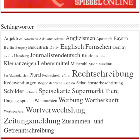
Schlagwörter
Anglizismen
Bayern
Adjektive
Apostroph
Adverbien
Akkusativ
Alkohol
Englisch
Fernsehen
Genitiv
Berlin
Bindestrich
Dativ
Beugung
Journalistendeutsch
Kinder
Hamburg
Genus
Kirche
Kleinanzeigen
Lebensmittel
Mehrzahl
Musiktitel
Mode
Rechtschreibung
Plural
Rechtschreibreform
Perfektpartizipien
Redewendungen
Schaufensterbeschriftung
Regionalsprache
Sachsen
Supermarkt
Speisekarte
Tiere
Schilder
Schweiz
Werbung
Wortherkunft
Umgangssprache
Weihnachten
Wortverwechslung
Wortspielerei
Zeitungsmeldung
Zusammen- und
Getrenntschreibung