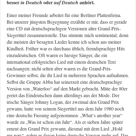
besser
oder
anhört.
in Deutsch
auf Deutsch
Einer meiner Freunde arbeitet für eine Berliner Plattenfirma.
Bei unserer jüngsten Begegnung erzählte er mir, dass er gerade
eine CD mit deutschsprachigen Versionen alter Grand-Prix-
Siegertitel zusammenstelle. Das stimmte mich sentimental, denn
die meisten der besagten Lieder kenne ich schon aus meiner
Kindheit. Früher war es durchaus üblich, fremdsprachige Hits
einzudeutschen. Oft waren es hiesige Sänger, die ein
international erfolgreiches Lied mit einem deutschen Text
nachsangen; nicht selten aber waren es die Grand-Prix-
Gewinner selbst, die ihr Lied in mehreren Sprachen aufnahmen.
Selbst die Gruppe Abba hat seinerzeit eine deutschsprachige
Version von „Waterloo“ auf den Markt gebracht. Mitte der 80er
geriet das Eindeutschen dann allerdings aus der Mode. Der
irische Sänger Johnny Logan, der zweimal den Grand Prix
gewann, hatte von seinem Siegertitel aus dem Jahr 1980 noch
eine deutsche Fassung aufgenommen: „What‘s another year“
wurde zu „Was ist schon ein Jahr“. Als er sieben Jahre später
erneut den Grand Prix gewann, diesmal mit dem Lied „Hold
me now“, nahm er davon keine deutsche Version mehr auf. Das