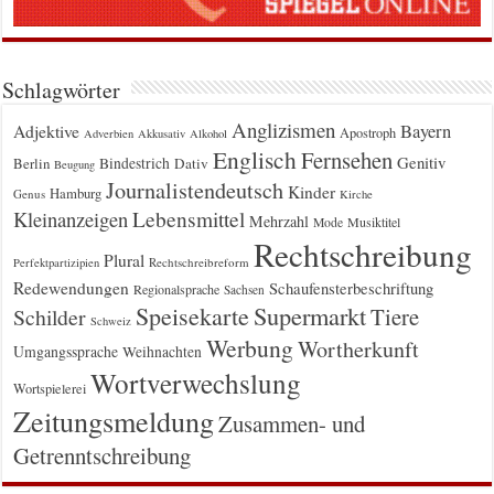
Schlagwörter
Anglizismen
Bayern
Adjektive
Apostroph
Adverbien
Akkusativ
Alkohol
Englisch
Fernsehen
Genitiv
Berlin
Bindestrich
Dativ
Beugung
Journalistendeutsch
Kinder
Hamburg
Genus
Kirche
Kleinanzeigen
Lebensmittel
Mehrzahl
Musiktitel
Mode
Rechtschreibung
Plural
Rechtschreibreform
Perfektpartizipien
Redewendungen
Schaufensterbeschriftung
Regionalsprache
Sachsen
Supermarkt
Speisekarte
Tiere
Schilder
Schweiz
Werbung
Wortherkunft
Umgangssprache
Weihnachten
Wortverwechslung
Wortspielerei
Zeitungsmeldung
Zusammen- und
Getrenntschreibung