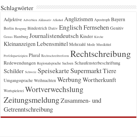
Schlagwörter
Anglizismen
Bayern
Adjektive
Apostroph
Adverbien
Akkusativ
Alkohol
Englisch
Fernsehen
Genitiv
Berlin
Bindestrich
Dativ
Beugung
Journalistendeutsch
Kinder
Hamburg
Genus
Kirche
Kleinanzeigen
Lebensmittel
Mehrzahl
Musiktitel
Mode
Rechtschreibung
Plural
Rechtschreibreform
Perfektpartizipien
Redewendungen
Schaufensterbeschriftung
Regionalsprache
Sachsen
Supermarkt
Speisekarte
Tiere
Schilder
Schweiz
Werbung
Wortherkunft
Umgangssprache
Weihnachten
Wortverwechslung
Wortspielerei
Zeitungsmeldung
Zusammen- und
Getrenntschreibung