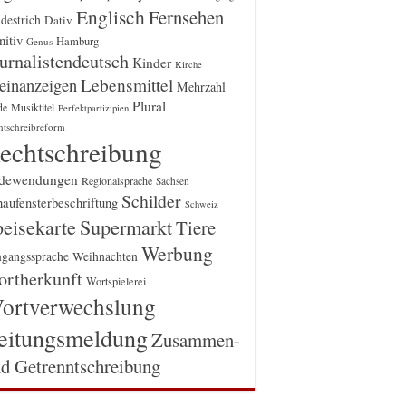
Englisch
Fernsehen
destrich
Dativ
itiv
Hamburg
Genus
urnalistendeutsch
Kinder
Kirche
einanzeigen
Lebensmittel
Mehrzahl
Plural
Musiktitel
de
Perfektpartizipien
htschreibreform
echtschreibung
dewendungen
Regionalsprache
Sachsen
Schilder
aufensterbeschriftung
Schweiz
Supermarkt
eisekarte
Tiere
Werbung
gangssprache
Weihnachten
rtherkunft
Wortspielerei
ortverwechslung
eitungsmeldung
Zusammen-
d Getrenntschreibung