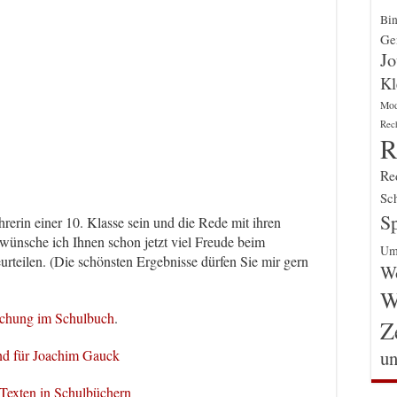
Bin
Gen
Jo
Kl
Mo
Rec
R
Re
Sch
Sp
rerin einer 10. Klasse sein und die Rede mit ihren
wünsche ich Ihnen schon jetzt viel Freude beim
Um
teilen. (Die schönsten Ergebnisse dürfen Sie mir gern
Wo
W
lichung im Schulbuch
.
Z
un
d für Joachim Gauck
Texten in Schulbüchern