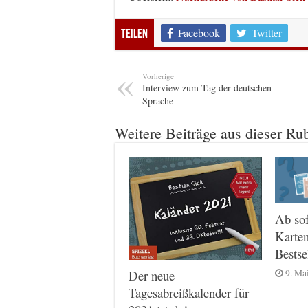
Facebook
Twitter
Teilen
Vorherige
Interview zum Tag der deutschen
Sprache
Weitere Beiträge aus dieser Ru
Ab sof
Karte
Bestse
9. Ma
Der neue
Tagesabreißkalender für