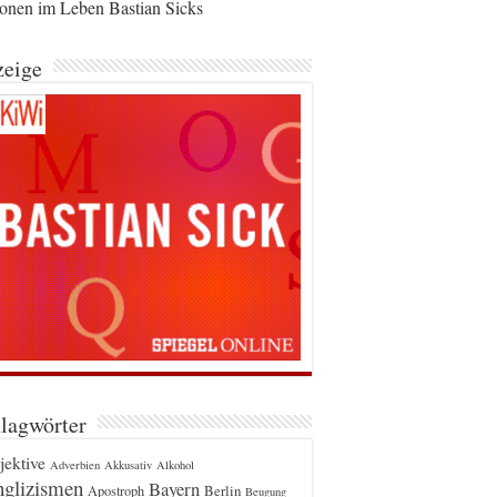
ionen im Leben Bastian Sicks
eige
lagwörter
jektive
Adverbien
Akkusativ
Alkohol
glizismen
Bayern
Berlin
Apostroph
Beugung