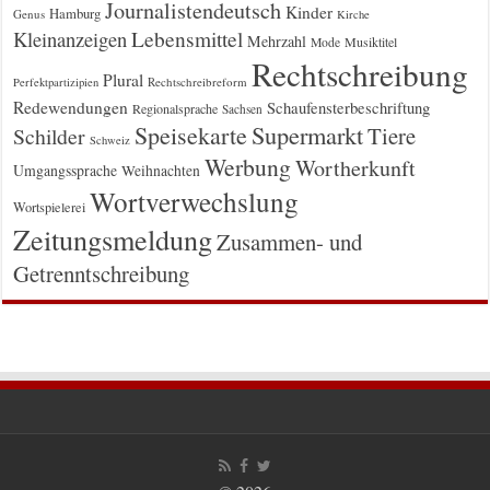
Journalistendeutsch
Kinder
Hamburg
Genus
Kirche
Kleinanzeigen
Lebensmittel
Mehrzahl
Musiktitel
Mode
Rechtschreibung
Plural
Rechtschreibreform
Perfektpartizipien
Redewendungen
Schaufensterbeschriftung
Regionalsprache
Sachsen
Supermarkt
Speisekarte
Tiere
Schilder
Schweiz
Werbung
Wortherkunft
Umgangssprache
Weihnachten
Wortverwechslung
Wortspielerei
Zeitungsmeldung
Zusammen- und
Getrenntschreibung