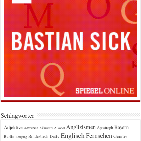
Schlagwörter
Anglizismen
Bayern
Adjektive
Apostroph
Adverbien
Akkusativ
Alkohol
Englisch
Fernsehen
Genitiv
Berlin
Bindestrich
Dativ
Beugung