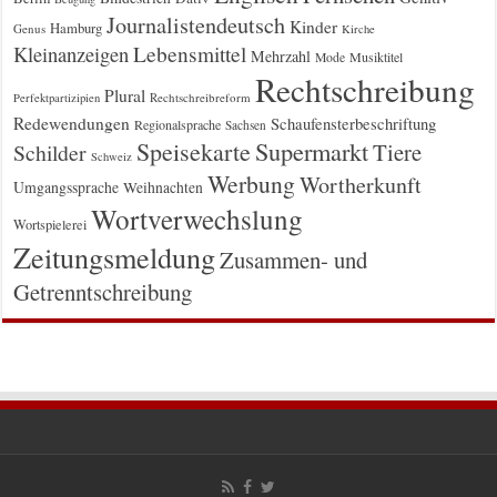
Journalistendeutsch
Kinder
Hamburg
Genus
Kirche
Kleinanzeigen
Lebensmittel
Mehrzahl
Musiktitel
Mode
Rechtschreibung
Plural
Rechtschreibreform
Perfektpartizipien
Redewendungen
Schaufensterbeschriftung
Regionalsprache
Sachsen
Supermarkt
Speisekarte
Tiere
Schilder
Schweiz
Werbung
Wortherkunft
Umgangssprache
Weihnachten
Wortverwechslung
Wortspielerei
Zeitungsmeldung
Zusammen- und
Getrenntschreibung