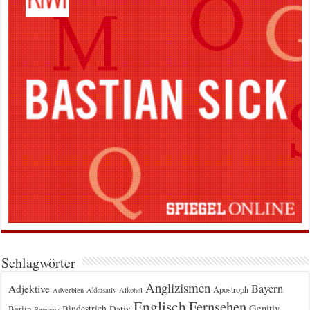
Schlagwörter
Anglizismen
Bayern
Adjektive
Apostroph
Adverbien
Akkusativ
Alkohol
Englisch
Fernsehen
Genitiv
Berlin
Bindestrich
Dativ
Beugung