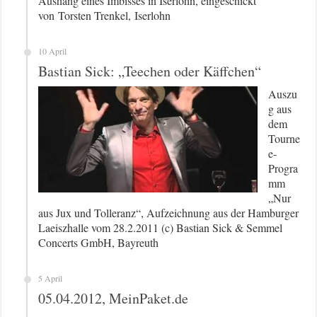
Aushang eines Imbisses in Iserlohn, eingeschickt
von Torsten Trenkel, Iserlohn
10 April
Bastian Sick: „Teechen oder Käffchen“
Auszu
g aus
dem
Tourne
e-
Progra
mm
„Nur
aus Jux und Tolleranz“, Aufzeichnung aus der Hamburger
Laeiszhalle vom 28.2.2011 (c) Bastian Sick & Semmel
Concerts GmbH, Bayreuth
5 April
05.04.2012, MeinPaket.de