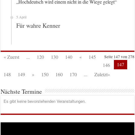
„Hochdeutsch wird einem nicht in die Wiege gelegt“
5 April
Für wahre Kenner
« Zuerst
...
120
130
140
«
145
Seite 147 von 278
147
146
148
149
»
150
160
170
...
Zuletzt»
Nächste Termine
Es gibt keine bevorstehenden Veranstaltungen.