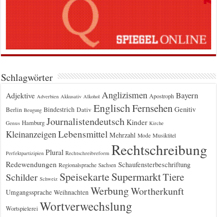
Schlagwörter
Anglizismen
Bayern
Adjektive
Apostroph
Adverbien
Akkusativ
Alkohol
Englisch
Fernsehen
Genitiv
Berlin
Bindestrich
Dativ
Beugung
Journalistendeutsch
Kinder
Hamburg
Genus
Kirche
Kleinanzeigen
Lebensmittel
Mehrzahl
Musiktitel
Mode
Rechtschreibung
Plural
Rechtschreibreform
Perfektpartizipien
Redewendungen
Schaufensterbeschriftung
Regionalsprache
Sachsen
Supermarkt
Speisekarte
Tiere
Schilder
Schweiz
Werbung
Wortherkunft
Umgangssprache
Weihnachten
Wortverwechslung
Wortspielerei