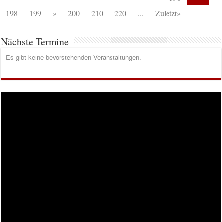
198
199
»
200
210
220
...
Zuletzt»
Nächste Termine
Es gibt keine bevorstehenden Veranstaltungen.