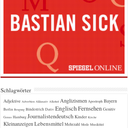
Schlagwörter
Anglizismen
Bayern
Adjektive
Apostroph
Adverbien
Akkusativ
Alkohol
Englisch
Fernsehen
Genitiv
Berlin
Bindestrich
Dativ
Beugung
Journalistendeutsch
Kinder
Hamburg
Genus
Kirche
Kleinanzeigen
Lebensmittel
Mehrzahl
Musiktitel
Mode