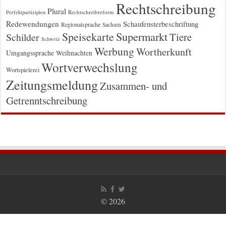
Rechtschreibung
Plural
Rechtschreibreform
Perfektpartizipien
Redewendungen
Schaufensterbeschriftung
Regionalsprache
Sachsen
Supermarkt
Speisekarte
Tiere
Schilder
Schweiz
Werbung
Wortherkunft
Umgangssprache
Weihnachten
Wortverwechslung
Wortspielerei
Zeitungsmeldung
Zusammen- und
Getrenntschreibung
© 2026