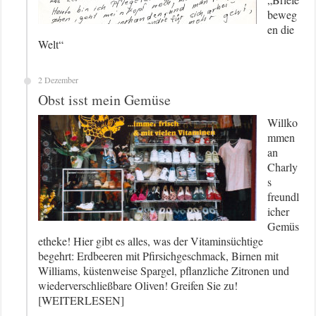
beweg
en die
Welt“
2 Dezember
Obst isst mein Gemüse
Willko
mmen
an
Charly
s
freundl
icher
Gemüs
etheke! Hier gibt es alles, was der Vitaminsüchtige
begehrt: Erdbeeren mit Pfirsichgeschmack, Birnen mit
Williams, küstenweise Spargel, pflanzliche Zitronen und
wiederverschließbare Oliven! Greifen Sie zu!
[WEITERLESEN]