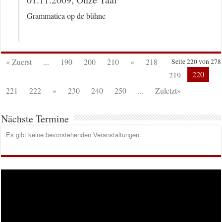
Grammatica op de bühne
« Zuerst
...
190
200
210
«
218
Seite 220 von 278
220
219
221
222
»
230
240
250
...
Zuletzt»
Nächste Termine
Es gibt keine bevorstehenden Veranstaltungen.