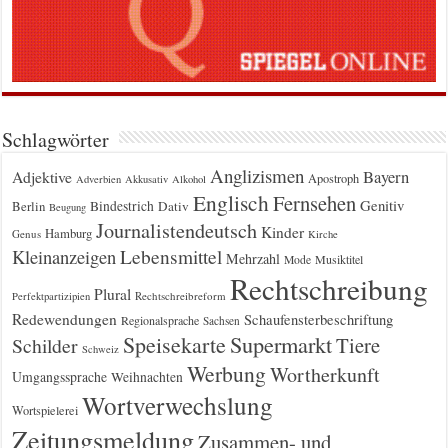
Schlagwörter
Anglizismen
Bayern
Adjektive
Apostroph
Adverbien
Akkusativ
Alkohol
Englisch
Fernsehen
Genitiv
Berlin
Bindestrich
Dativ
Beugung
Journalistendeutsch
Kinder
Hamburg
Genus
Kirche
Kleinanzeigen
Lebensmittel
Mehrzahl
Musiktitel
Mode
Rechtschreibung
Plural
Rechtschreibreform
Perfektpartizipien
Redewendungen
Schaufensterbeschriftung
Regionalsprache
Sachsen
Supermarkt
Speisekarte
Tiere
Schilder
Schweiz
Werbung
Wortherkunft
Umgangssprache
Weihnachten
Wortverwechslung
Wortspielerei
Zeitungsmeldung
Zusammen- und