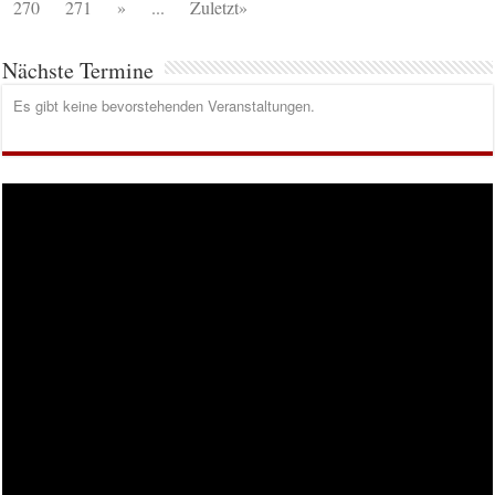
270
271
»
...
Zuletzt»
Nächste Termine
Es gibt keine bevorstehenden Veranstaltungen.