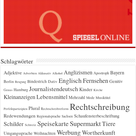
Schlagwörter
Anglizismen
Bayern
Adjektive
Apostroph
Adverbien
Akkusativ
Alkohol
Englisch
Fernsehen
Genitiv
Berlin
Bindestrich
Dativ
Beugung
Journalistendeutsch
Kinder
Hamburg
Genus
Kirche
Kleinanzeigen
Lebensmittel
Mehrzahl
Musiktitel
Mode
Rechtschreibung
Plural
Rechtschreibreform
Perfektpartizipien
Redewendungen
Schaufensterbeschriftung
Regionalsprache
Sachsen
Supermarkt
Speisekarte
Tiere
Schilder
Schweiz
Werbung
Wortherkunft
Umgangssprache
Weihnachten