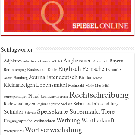
Schlagwörter
Anglizismen
Bayern
Adjektive
Apostroph
Adverbien
Akkusativ
Alkohol
Englisch
Fernsehen
Genitiv
Berlin
Bindestrich
Dativ
Beugung
Journalistendeutsch
Kinder
Hamburg
Genus
Kirche
Kleinanzeigen
Lebensmittel
Mehrzahl
Musiktitel
Mode
Rechtschreibung
Plural
Rechtschreibreform
Perfektpartizipien
Redewendungen
Schaufensterbeschriftung
Regionalsprache
Sachsen
Supermarkt
Speisekarte
Tiere
Schilder
Schweiz
Werbung
Wortherkunft
Umgangssprache
Weihnachten
Wortverwechslung
Wortspielerei