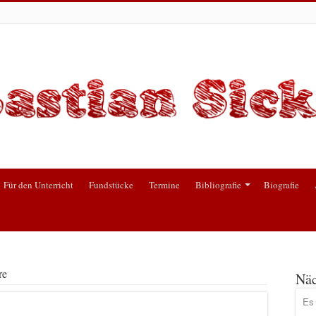
Für den Unterricht
Fundstücke
Termine
Bibliografie
Biografie
re
Näc
Es 