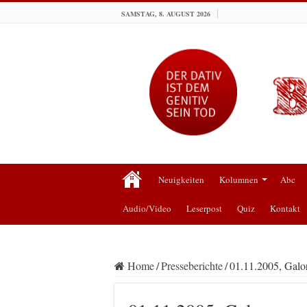
SAMSTAG, 8. AUGUST 2026
Neuigkeiten
Kolumnen
Abc
Audio/Video
Leserpost
Quiz
Kontakt
Home
/
Presseberichte
/
01.11.2005, Galo