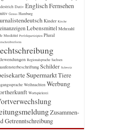
Englisch
Fernsehen
destrich
Dativ
itiv
Hamburg
Genus
urnalistendeutsch
Kinder
Kirche
einanzeigen
Lebensmittel
Mehrzahl
Plural
Musiktitel
de
Perfektpartizipien
htschreibreform
echtschreibung
dewendungen
Regionalsprache
Sachsen
Schilder
aufensterbeschriftung
Schweiz
Supermarkt
eisekarte
Tiere
Werbung
gangssprache
Weihnachten
rtherkunft
Wortspielerei
ortverwechslung
eitungsmeldung
Zusammen-
d Getrenntschreibung