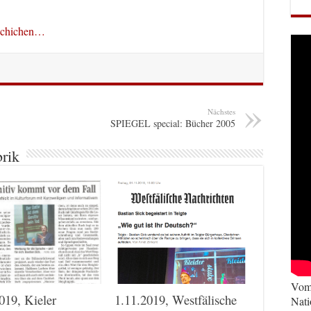
eschichen…
Nächstes
SPIEGEL special: Bücher 2005
brik
Vom 
019, Kieler
1.11.2019, Westfälische
Nati