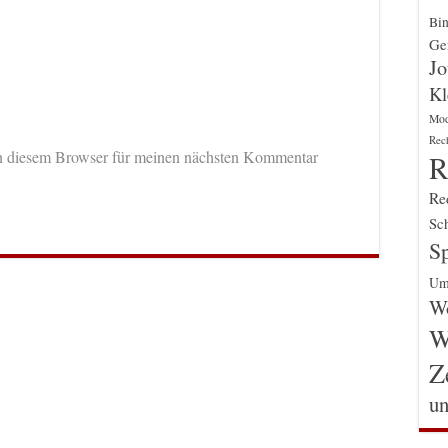
Bin
Gen
Jo
Kl
Mo
Rec
n diesem Browser für meinen nächsten Kommentar
R
Re
Sch
Sp
Um
Wo
W
Z
un