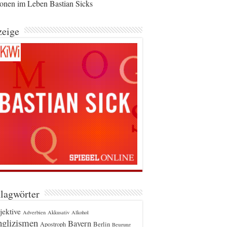
ionen im Leben Bastian Sicks
eige
lagwörter
jektive
Adverbien
Akkusativ
Alkohol
glizismen
Bayern
Berlin
Apostroph
Beugung