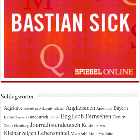
Schlagwörter
Anglizismen
Bayern
Adjektive
Apostroph
Adverbien
Akkusativ
Alkohol
Englisch
Fernsehen
Genitiv
Berlin
Bindestrich
Dativ
Beugung
Journalistendeutsch
Kinder
Hamburg
Genus
Kirche
Kleinanzeigen
Lebensmittel
Mehrzahl
Musiktitel
Mode