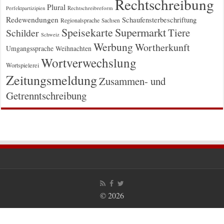
Rechtschreibung
Plural
Rechtschreibreform
Perfektpartizipien
Redewendungen
Schaufensterbeschriftung
Regionalsprache
Sachsen
Supermarkt
Speisekarte
Tiere
Schilder
Schweiz
Werbung
Wortherkunft
Umgangssprache
Weihnachten
Wortverwechslung
Wortspielerei
Zeitungsmeldung
Zusammen- und
Getrenntschreibung
© 2026