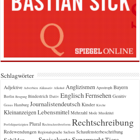
Schlagwörter
Anglizismen
Bayern
Adjektive
Apostroph
Adverbien
Akkusativ
Alkohol
Englisch
Fernsehen
Genitiv
Berlin
Bindestrich
Dativ
Beugung
Journalistendeutsch
Kinder
Hamburg
Genus
Kirche
Kleinanzeigen
Lebensmittel
Mehrzahl
Musiktitel
Mode
Rechtschreibung
Plural
Rechtschreibreform
Perfektpartizipien
Redewendungen
Schaufensterbeschriftung
Regionalsprache
Sachsen
Supermarkt
Speisekarte
Tiere
Schilder