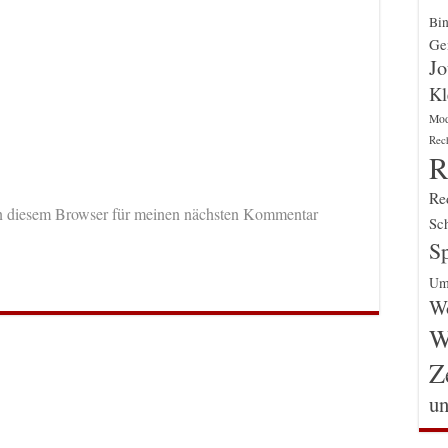
Bin
Gen
Jo
Kl
Mo
Rec
R
Re
n diesem Browser für meinen nächsten Kommentar
Sch
Sp
Um
Wo
W
Z
un