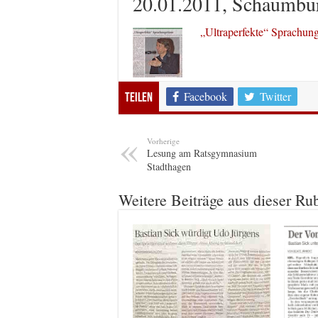
20.01.2011, Schaumbur
„Ultraperfekte“ Sprachun
Facebook
Twitter
Teilen
Vorherige
Lesung am Ratsgymnasium
Stadthagen
Weitere Beiträge aus dieser Ru