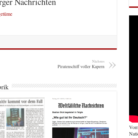
ger Nachrichten
getüme
Nächstes
Piratenschiff voller Kapern
brik
Vom 
Nati