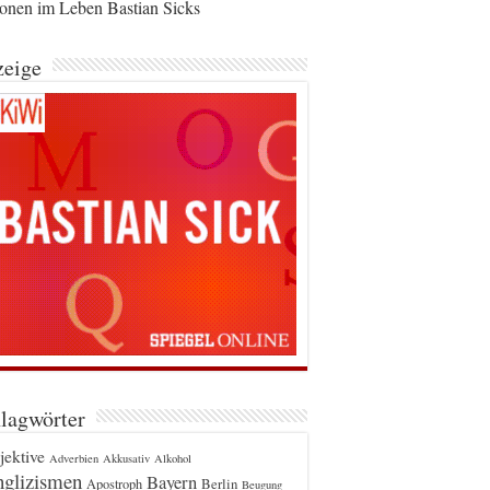
ionen im Leben Bastian Sicks
eige
lagwörter
jektive
Adverbien
Akkusativ
Alkohol
glizismen
Bayern
Berlin
Apostroph
Beugung