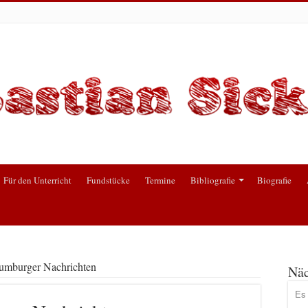
Für den Unterricht
Fundstücke
Termine
Bibliografie
Biografie
umburger Nachrichten
Näc
Es 