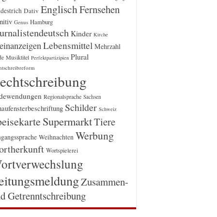
Englisch
Fernsehen
destrich
Dativ
itiv
Hamburg
Genus
urnalistendeutsch
Kinder
Kirche
einanzeigen
Lebensmittel
Mehrzahl
Plural
Musiktitel
de
Perfektpartizipien
htschreibreform
echtschreibung
dewendungen
Regionalsprache
Sachsen
Schilder
aufensterbeschriftung
Schweiz
Supermarkt
eisekarte
Tiere
Werbung
gangssprache
Weihnachten
rtherkunft
Wortspielerei
ortverwechslung
eitungsmeldung
Zusammen-
d Getrenntschreibung