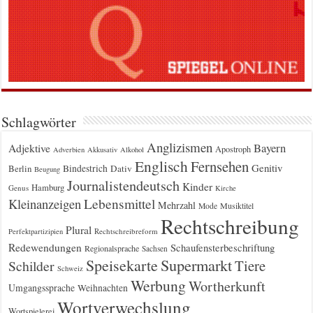
Schlagwörter
Anglizismen
Bayern
Adjektive
Apostroph
Adverbien
Akkusativ
Alkohol
Englisch
Fernsehen
Genitiv
Berlin
Bindestrich
Dativ
Beugung
Journalistendeutsch
Kinder
Hamburg
Genus
Kirche
Kleinanzeigen
Lebensmittel
Mehrzahl
Musiktitel
Mode
Rechtschreibung
Plural
Rechtschreibreform
Perfektpartizipien
Redewendungen
Schaufensterbeschriftung
Regionalsprache
Sachsen
Supermarkt
Speisekarte
Tiere
Schilder
Schweiz
Werbung
Wortherkunft
Umgangssprache
Weihnachten
Wortverwechslung
Wortspielerei