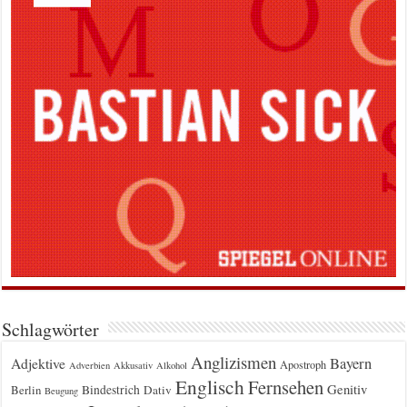
Schlagwörter
Anglizismen
Bayern
Adjektive
Apostroph
Adverbien
Akkusativ
Alkohol
Englisch
Fernsehen
Genitiv
Berlin
Bindestrich
Dativ
Beugung