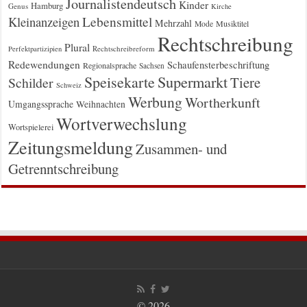
Journalistendeutsch
Kinder
Hamburg
Genus
Kirche
Kleinanzeigen
Lebensmittel
Mehrzahl
Musiktitel
Mode
Rechtschreibung
Plural
Rechtschreibreform
Perfektpartizipien
Redewendungen
Schaufensterbeschriftung
Regionalsprache
Sachsen
Supermarkt
Speisekarte
Tiere
Schilder
Schweiz
Werbung
Wortherkunft
Umgangssprache
Weihnachten
Wortverwechslung
Wortspielerei
Zeitungsmeldung
Zusammen- und
Getrenntschreibung
© 2026