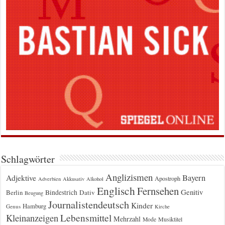
Schlagwörter
Anglizismen
Bayern
Adjektive
Apostroph
Adverbien
Akkusativ
Alkohol
Englisch
Fernsehen
Genitiv
Berlin
Bindestrich
Dativ
Beugung
Journalistendeutsch
Kinder
Hamburg
Genus
Kirche
Kleinanzeigen
Lebensmittel
Mehrzahl
Musiktitel
Mode