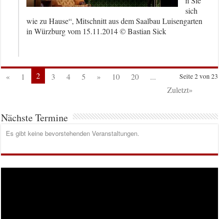
n Sie
sich
wie zu Hause“, Mitschnitt aus dem Saalbau Luisengarten
in Würzburg vom 15.11.2014 © Bastian Sick
2
«
1
3
4
5
»
10
20
...
Seite 2 von 23
Zuletzt»
Nächste Termine
Es gibt keine bevorstehenden Veranstaltungen.