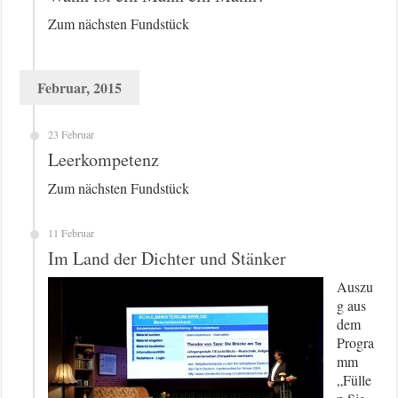
Zum nächsten Fundstück
Februar, 2015
23 Februar
Leerkompetenz
Zum nächsten Fundstück
11 Februar
Im Land der Dichter und Stänker
Auszu
g aus
dem
Progra
mm
„Fülle