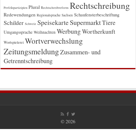
Rechtschreibung
Plural
Rechtschreibreform
Perfektpartizipien
Redewendungen
Schaufensterbeschriftung
Regionalsprache
Sachsen
Supermarkt
Speisekarte
Tiere
Schilder
Schweiz
Werbung
Wortherkunft
Umgangssprache
Weihnachten
Wortverwechslung
Wortspielerei
Zeitungsmeldung
Zusammen- und
Getrenntschreibung
© 2026