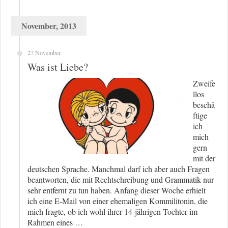
November, 2013
27 November
Was ist Liebe?
Zweife
llos
beschä
ftige
ich
mich
gern
mit der
deutschen Sprache. Manchmal darf ich aber auch Fragen
beantworten, die mit Rechtschreibung und Grammatik nur
sehr entfernt zu tun haben. Anfang dieser Woche erhielt
ich eine E-Mail von einer ehemaligen Kommilitonin, die
mich fragte, ob ich wohl ihrer 14-jährigen Tochter im
Rahmen eines …