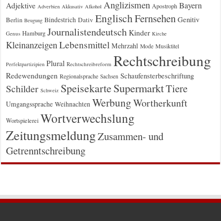
Anglizismen
Bayern
Adjektive
Apostroph
Adverbien
Akkusativ
Alkohol
Englisch
Fernsehen
Genitiv
Berlin
Bindestrich
Dativ
Beugung
Journalistendeutsch
Kinder
Hamburg
Genus
Kirche
Kleinanzeigen
Lebensmittel
Mehrzahl
Musiktitel
Mode
Rechtschreibung
Plural
Rechtschreibreform
Perfektpartizipien
Redewendungen
Schaufensterbeschriftung
Regionalsprache
Sachsen
Supermarkt
Speisekarte
Tiere
Schilder
Schweiz
Werbung
Wortherkunft
Umgangssprache
Weihnachten
Wortverwechslung
Wortspielerei
Zeitungsmeldung
Zusammen- und
Getrenntschreibung