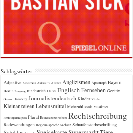
Schlagwörter
Anglizismen
Bayern
Adjektive
Apostroph
Adverbien
Akkusativ
Alkohol
Englisch
Fernsehen
Genitiv
Berlin
Bindestrich
Dativ
Beugung
Journalistendeutsch
Kinder
Hamburg
Genus
Kirche
Kleinanzeigen
Lebensmittel
Mehrzahl
Musiktitel
Mode
Rechtschreibung
Plural
Rechtschreibreform
Perfektpartizipien
Redewendungen
Schaufensterbeschriftung
Regionalsprache
Sachsen
Supermarkt
Speisekarte
Tiere
Schilder