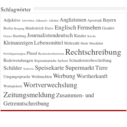
Schlagwörter
Anglizismen
Bayern
Adjektive
Apostroph
Adverbien
Akkusativ
Alkohol
Englisch
Fernsehen
Genitiv
Berlin
Bindestrich
Dativ
Beugung
Journalistendeutsch
Kinder
Hamburg
Genus
Kirche
Kleinanzeigen
Lebensmittel
Mehrzahl
Musiktitel
Mode
Rechtschreibung
Plural
Rechtschreibreform
Perfektpartizipien
Redewendungen
Schaufensterbeschriftung
Regionalsprache
Sachsen
Supermarkt
Speisekarte
Tiere
Schilder
Schweiz
Werbung
Wortherkunft
Umgangssprache
Weihnachten
Wortverwechslung
Wortspielerei
Zeitungsmeldung
Zusammen- und
Getrenntschreibung