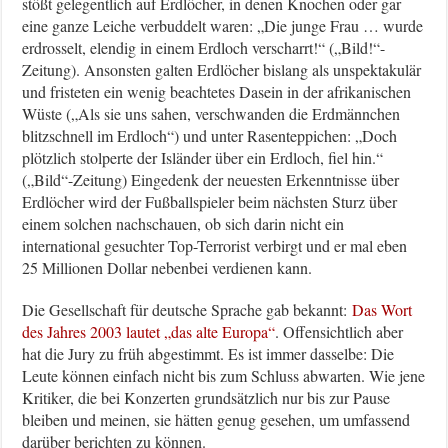
stößt gelegentlich auf Erdlöcher, in denen Knochen oder gar
eine ganze Leiche verbuddelt waren: „Die junge Frau … wurde
erdrosselt, elendig in einem Erdloch verscharrt!“ („Bild!“-
Zeitung). Ansonsten galten Erdlöcher bislang als unspektakulär
und fristeten ein wenig beachtetes Dasein in der afrikanischen
Wüste („Als sie uns sahen, verschwanden die Erdmännchen
blitzschnell im Erdloch“) und unter Rasenteppichen: „Doch
plötzlich stolperte der Isländer über ein Erdloch, fiel hin.“
(„Bild“-Zeitung) Eingedenk der neuesten Erkenntnisse über
Erdlöcher wird der Fußballspieler beim nächsten Sturz über
einem solchen nachschauen, ob sich darin nicht ein
international gesuchter Top-Terrorist verbirgt und er mal eben
25 Millionen Dollar nebenbei verdienen kann.
Die Gesellschaft für deutsche Sprache gab bekannt:
Das Wort
des Jahres 2003 lautet „das alte Europa“
. Offensichtlich aber
hat die Jury zu früh abgestimmt. Es ist immer dasselbe: Die
Leute können einfach nicht bis zum Schluss abwarten. Wie jene
Kritiker, die bei Konzerten grundsätzlich nur bis zur Pause
bleiben und meinen, sie hätten genug gesehen, um umfassend
darüber berichten zu können.