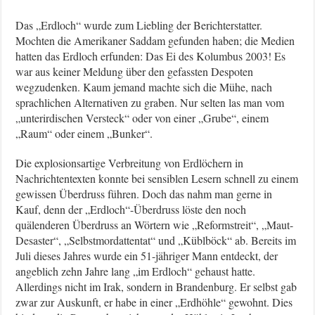
Das „Erdloch“ wurde zum Liebling der Berichterstatter.
Mochten die Amerikaner Saddam gefunden haben; die Medien
hatten das Erdloch erfunden: Das Ei des Kolumbus 2003! Es
war aus keiner Meldung über den gefassten Despoten
wegzudenken. Kaum jemand machte sich die Mühe, nach
sprachlichen Alternativen zu graben. Nur selten las man vom
„unterirdischen Versteck“ oder von einer „Grube“, einem
„Raum“ oder einem „Bunker“.
Die explosionsartige Verbreitung von Erdlöchern in
Nachrichtentexten konnte bei sensiblen Lesern schnell zu einem
gewissen Überdruss führen. Doch das nahm man gerne in
Kauf, denn der „Erdloch“-Überdruss löste den noch
quälenderen Überdruss an Wörtern wie „Reformstreit“, „Maut-
Desaster“, „Selbstmordattentat“ und „Küblböck“ ab. Bereits im
Juli dieses Jahres wurde ein 51-jähriger Mann entdeckt, der
angeblich zehn Jahre lang „im Erdloch“ gehaust hatte.
Allerdings nicht im Irak, sondern in Brandenburg. Er selbst gab
zwar zur Auskunft, er habe in einer „Erdhöhle“ gewohnt. Dies