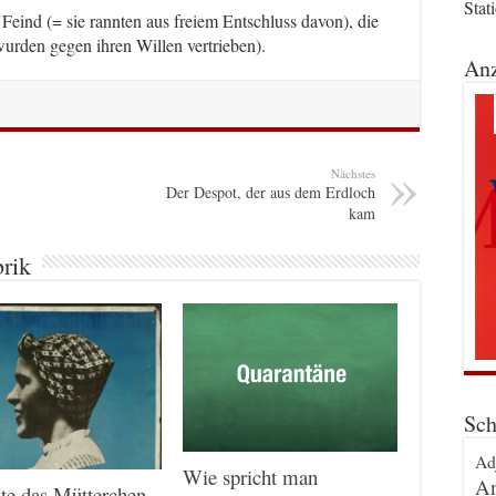
Stat
eind (= sie rannten aus freiem Entschluss davon), die
wurden gegen ihren Willen vertrieben).
Anz
Nächstes
Der Despot, der aus dem Erdloch
kam
brik
Sch
Ad
Wie spricht man
An
te das Mütterchen