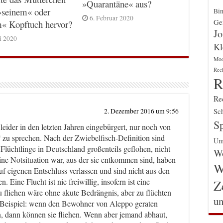
»Quarantäne« aus?
»seinem« oder
Bin
6. Februar 2020
Gen
m« Kopftuch hervor?
Jo
ni 2020
Kl
Mo
Rec
R
Re
Sch
2. Dezember 2016 um 9:56
Sp
leider in den letzten Jahren eingebürgert, nur noch von
n“ zu sprechen. Nach der Zwiebelfisch-Definition sind
Um
 Flüchtlinge in Deutschland großenteils geflohen, nicht
Wo
eine Notsituation war, aus der sie entkommen sind, haben
W
f eigenen Entschluss verlassen und sind nicht aus den
 Eine Flucht ist nie freiwillig, insofern ist eine
Z
 fliehen wäre ohne akute Bedrängnis, aber zu flüchten
un
in Beispiel: wenn den Bewohner von Aleppo geraten
n, dann können sie fliehen. Wenn aber jemand abhaut,