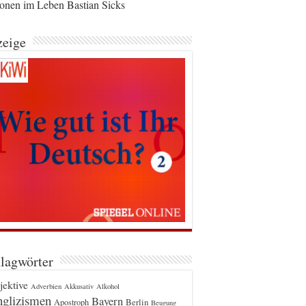
ionen im Leben Bastian Sicks
eige
lagwörter
jektive
Adverbien
Akkusativ
Alkohol
glizismen
Bayern
Berlin
Apostroph
Beugung