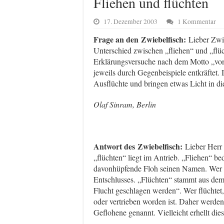
Fliehen und flüchten
17. Dezember 2003
1 Kommentar
Frage an den Zwiebelfisch:
Lieber Zwie
Unterschied zwischen „fliehen“ und „flüc
Erklärungsversuche nach dem Motto „vo
jeweils durch Gegenbeispiele entkräftet. I
Ausflüchte und bringen etwas Licht in di
Olaf Sinram, Berlin
Antwort des Zwiebelfisch:
Lieber Herr
„flüchten“ liegt im Antrieb. „Fliehen“ be
davonhüpfende Floh seinen Namen. Wer fli
Entschlusses. „Flüchten“ stammt aus dem 
Flucht geschlagen werden“. Wer flüchtet, 
oder vertrieben worden ist. Daher werden
Geflohene genannt. Vielleicht erhellt die