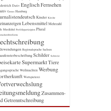
Englisch
Fernsehen
destrich
Dativ
itiv
Hamburg
Genus
urnalistendeutsch
Kinder
Kirche
einanzeigen
Lebensmittel
Mehrzahl
Plural
Musiktitel
de
Perfektpartizipien
htschreibreform
echtschreibung
dewendungen
Regionalsprache
Sachsen
Schilder
aufensterbeschriftung
Schweiz
Supermarkt
eisekarte
Tiere
Werbung
gangssprache
Weihnachten
rtherkunft
Wortspielerei
ortverwechslung
eitungsmeldung
Zusammen-
d Getrenntschreibung