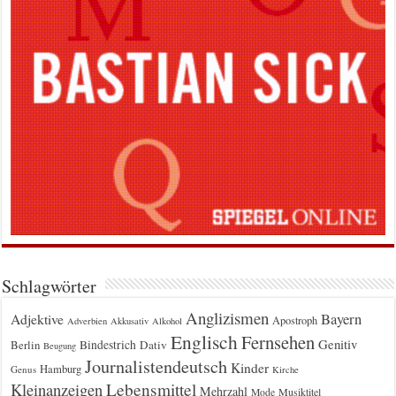
Schlagwörter
Anglizismen
Bayern
Adjektive
Apostroph
Adverbien
Akkusativ
Alkohol
Englisch
Fernsehen
Genitiv
Berlin
Bindestrich
Dativ
Beugung
Journalistendeutsch
Kinder
Hamburg
Genus
Kirche
Kleinanzeigen
Lebensmittel
Mehrzahl
Musiktitel
Mode