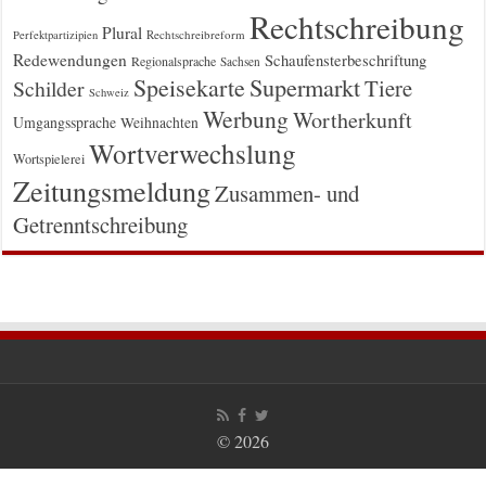
Rechtschreibung
Plural
Rechtschreibreform
Perfektpartizipien
Redewendungen
Schaufensterbeschriftung
Regionalsprache
Sachsen
Supermarkt
Speisekarte
Tiere
Schilder
Schweiz
Werbung
Wortherkunft
Umgangssprache
Weihnachten
Wortverwechslung
Wortspielerei
Zeitungsmeldung
Zusammen- und
Getrenntschreibung
© 2026