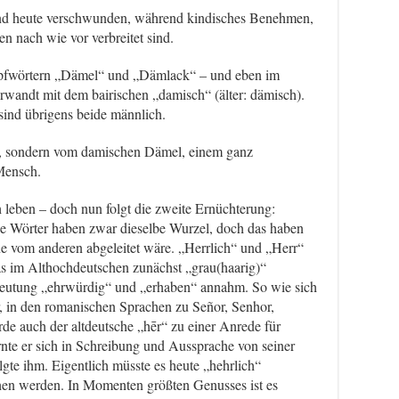
d heute verschwunden, während kindisches Benehmen,
 nach wie vor verbreitet sind.
mpfwörtern „Dämel“ und „Dämlack“ – und eben im
rwandt mit dem bairischen „damisch“ (älter: dämisch).
ind übrigens beide männlich.
, sondern vom damischen Dämel, einem ganz
Mensch.
 leben – doch nun folgt die zweite Ernüchterung:
e Wörter haben zwar dieselbe Wurzel, doch das haben
e vom anderen abgeleitet wäre. „Herrlich“ und „Herr“
as im Althochdeutschen zunächst „grau(haarig)“
edeutung „ehrwürdig“ und „erhaben“ annahm. So wie sich
r, in den romanischen Sprachen zu Señor, Senhor,
de auch der altdeutsche „hēr“ zu einer Anrede für
te er sich in Schreibung und Aussprache von seiner
te ihm. Eigentlich müsste es heute „hehrlich“
hen werden. In Momenten größten Genusses ist es