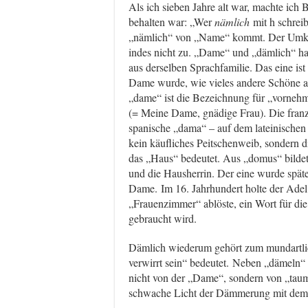
Als ich sieben Jahre alt war, machte ich 
behalten war: „Wer
nämlich
mit h schreib
„nämlich“ von „Name“ kommt. Der Umkeh
indes nicht zu. „Dame“ und „dämlich“ hab
aus derselben Sprachfamilie. Das eine is
Dame wurde, wie vieles andere Schöne au
„dame“ ist die Bezeichnung für „vorneh
(= Meine Dame, gnädige Frau). Die franz
spanische „dama“ – auf dem lateinische
kein käufliches Peitschenweib, sondern 
das „Haus“ bedeutet. Aus „domus“ bild
und die Hausherrin. Der eine wurde spät
Dame. Im 16. Jahrhundert holte der Adel
„Frauenzimmer“ ablöste, ein Wort für die
gebraucht wird.
Dämlich wiederum gehört zum mundartli
verwirrt sein“ bedeutet. Neben „dämeln
nicht von der „Dame“, sondern von „ta
schwache Licht der Dämmerung mit dem G