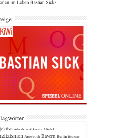
ionen im Leben Bastian Sicks
eige
lagwörter
jektive
Adverbien
Akkusativ
Alkohol
glizismen
Bayern
Berlin
Apostroph
Beugung