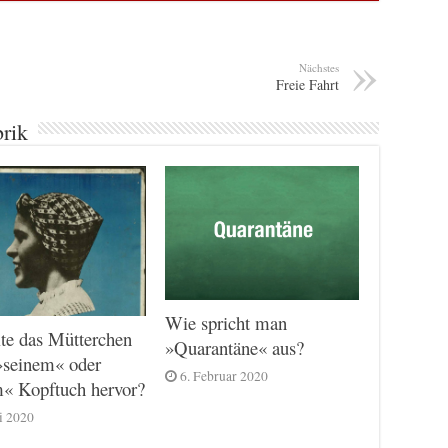
Nächstes
Freie Fahrt
brik
Wie spricht man
te das Mütterchen
»Quarantäne« aus?
»seinem« oder
6. Februar 2020
m« Kopftuch hervor?
ni 2020