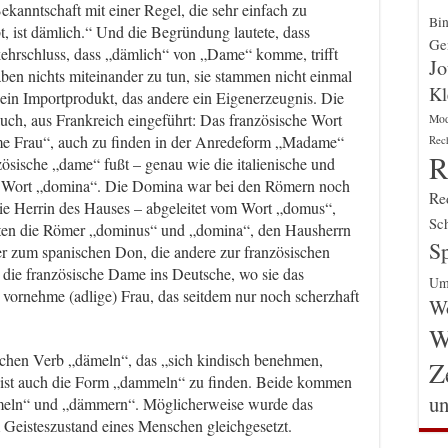
Bekanntschaft mit einer Regel, die sehr einfach zu
Bin
t, ist dämlich.“ Und die Begründung lautete, dass
Gen
rschluss, dass „dämlich“ von „Dame“ komme, trifft
Jo
en nichts miteinander zu tun, sie stammen nicht einmal
Kl
t ein Importprodukt, das andere ein Eigenerzeugnis. Die
ch, aus Frankreich eingeführt: Das französische Wort
Mo
me Frau“, auch zu finden in der Anredeform „Madame“
Rec
R
ösische „dame“ fußt – genau wie die italienische und
n Wort „domina“. Die Domina war bei den Römern noch
Re
die Herrin des Hauses – abgeleitet vom Wort „domus“,
Sch
eten die Römer „dominus“ und „domina“, den Hausherrn
Sp
er zum spanischen Don, die andere zur französischen
 die französische Dame ins Deutsche, wo sie das
Um
 vornehme (adlige) Frau, das seitdem nur noch scherzhaft
Wo
W
chen Verb „dämeln“, das „sich kindisch benehmen,
Z
“ ist auch die Form „dammeln“ zu finden. Beide kommen
un
umeln“ und „dämmern“. Möglicherweise wurde das
eisteszustand eines Menschen gleichgesetzt.