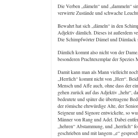
Die Verben „dämeln“ und „dammeln“ sin
verwirrte Zustände und schwache Leuchten
Bewahrt hat sich „dämeln“ in den Schi
Adjektiv dämlich. Dieses ist außerdem ve
Die Schimpfwörter Dämel und Dämlack s
Dämlich kommt also nicht von der Dame
besonderen Prachtexemplar der Spezies 
Damit kann man als Mann vielleicht noch
„Herrlich“ kommt nicht von „Herr“. Beid
Mensch und Affe auch, ohne dass der ein
gehen zurück auf das Adjektiv „hehr“, d
bedeutete und später die übertragene B
der römische ehrwürdige Alte, der Senio
Seigneur und Signore entwickelte, so wur
Männer von Rang und Adel. Dabei entfern
„hehren“ Abstammung, und „herrlich“ folg
geschrieben und mit langem „e“ gesproc