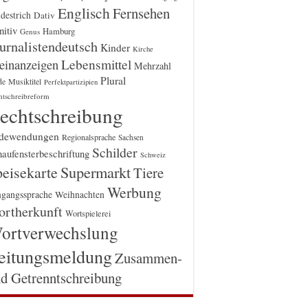
Englisch
Fernsehen
destrich
Dativ
itiv
Hamburg
Genus
urnalistendeutsch
Kinder
Kirche
einanzeigen
Lebensmittel
Mehrzahl
Plural
Musiktitel
de
Perfektpartizipien
htschreibreform
echtschreibung
dewendungen
Regionalsprache
Sachsen
Schilder
aufensterbeschriftung
Schweiz
Supermarkt
eisekarte
Tiere
Werbung
gangssprache
Weihnachten
rtherkunft
Wortspielerei
ortverwechslung
eitungsmeldung
Zusammen-
d Getrenntschreibung