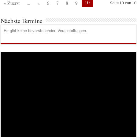
10
« Zuerst
...
«
6
7
8
9
Seite 10 von 10
Nächste Termine
Es gibt keine bevorstehenden Veranstaltungen.