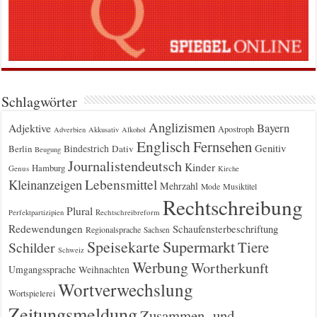
Schlagwörter
Anglizismen
Bayern
Adjektive
Apostroph
Adverbien
Akkusativ
Alkohol
Englisch
Fernsehen
Genitiv
Berlin
Bindestrich
Dativ
Beugung
Journalistendeutsch
Kinder
Hamburg
Genus
Kirche
Kleinanzeigen
Lebensmittel
Mehrzahl
Musiktitel
Mode
Rechtschreibung
Plural
Rechtschreibreform
Perfektpartizipien
Redewendungen
Schaufensterbeschriftung
Regionalsprache
Sachsen
Supermarkt
Speisekarte
Tiere
Schilder
Schweiz
Werbung
Wortherkunft
Umgangssprache
Weihnachten
Wortverwechslung
Wortspielerei
Zeitungsmeldung
Zusammen- und