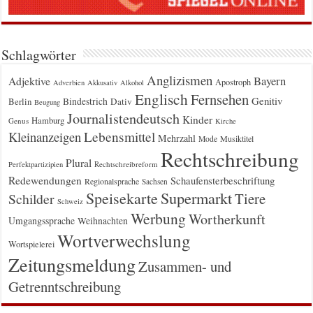
Schlagwörter
Anglizismen
Bayern
Adjektive
Apostroph
Adverbien
Akkusativ
Alkohol
Englisch
Fernsehen
Genitiv
Berlin
Bindestrich
Dativ
Beugung
Journalistendeutsch
Kinder
Hamburg
Genus
Kirche
Kleinanzeigen
Lebensmittel
Mehrzahl
Musiktitel
Mode
Rechtschreibung
Plural
Rechtschreibreform
Perfektpartizipien
Redewendungen
Schaufensterbeschriftung
Regionalsprache
Sachsen
Supermarkt
Speisekarte
Tiere
Schilder
Schweiz
Werbung
Wortherkunft
Umgangssprache
Weihnachten
Wortverwechslung
Wortspielerei
Zeitungsmeldung
Zusammen- und
Getrenntschreibung