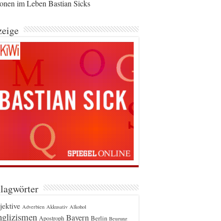
ionen im Leben Bastian Sicks
eige
lagwörter
jektive
Adverbien
Akkusativ
Alkohol
glizismen
Bayern
Berlin
Apostroph
Beugung