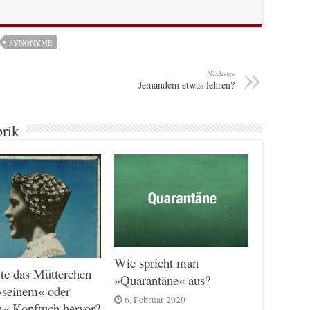
SYNONYME
Nächstes
Jemandem etwas lehren?
brik
Wie spricht man
te das Mütterchen
»Quarantäne« aus?
»seinem« oder
6. Februar 2020
m« Kopftuch hervor?