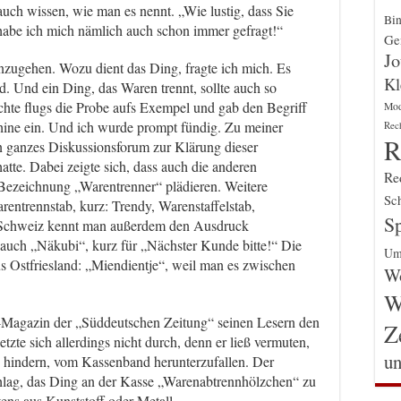
auch wissen, wie man es nennt. „Wie lustig, dass Sie
Bin
 habe ich mich nämlich auch schon immer gefragt!“
Gen
Jo
 anzugehen. Wozu dient das Ding, fragte ich mich. Es
Kl
. Und ein Ding, das Waren trennt, sollte auch so
hte flugs die Probe aufs Exempel und gab den Begriff
Mo
hine ein. Und ich wurde prompt fündig. Zu meiner
Rec
R
 ein ganzes Diskussionsforum zur Klärung dieser
e. Dabei zeigte sich, dass auch die anderen
Re
e Bezeichnung „Warentrenner“ plädieren. Weitere
Sch
entrennstab, kurz: Trendy, Warenstaffelstab,
Sp
r Schweiz kennt man außerdem den Ausdruck
 auch „Näkubi“, kurz für „Nächster Kunde bitte!“ Die
Um
s Ostfriesland: „Miendientje“, weil man es zwischen
Wo
W
t“-Magazin der „Süddeutschen Zeitung“ seinen Lesern den
Z
zte sich allerdings nicht durch, denn er ließ vermuten,
un
u hindern, vom Kassenband herunterzufallen. Der
lag, das Ding an der Kasse „Warenabtrennhölzchen“ zu
ens aus Kunststoff oder Metall.