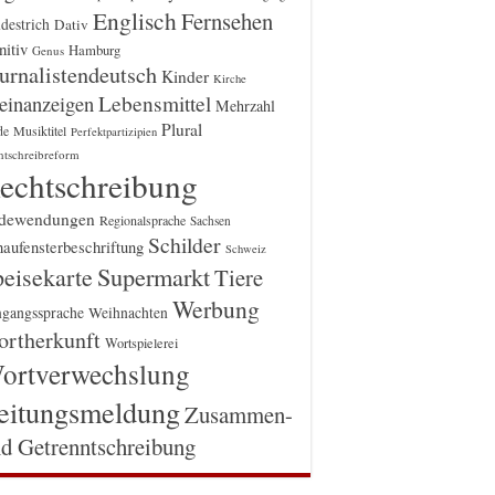
Englisch
Fernsehen
destrich
Dativ
itiv
Hamburg
Genus
urnalistendeutsch
Kinder
Kirche
einanzeigen
Lebensmittel
Mehrzahl
Plural
Musiktitel
de
Perfektpartizipien
htschreibreform
echtschreibung
dewendungen
Regionalsprache
Sachsen
Schilder
aufensterbeschriftung
Schweiz
Supermarkt
eisekarte
Tiere
Werbung
gangssprache
Weihnachten
rtherkunft
Wortspielerei
ortverwechslung
eitungsmeldung
Zusammen-
d Getrenntschreibung