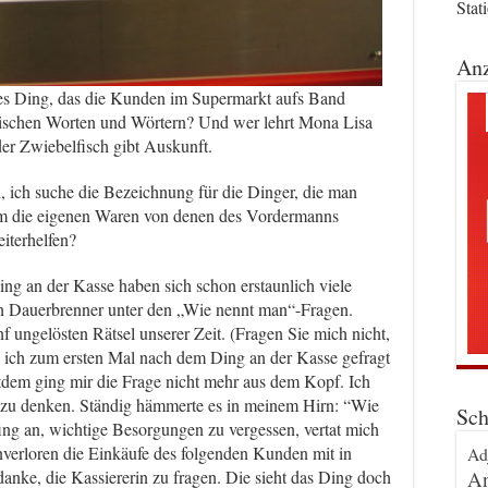
Stat
Anz
ses Ding, das die Kunden im Supermarkt aufs Band
wischen Worten und Wörtern? Und wer lehrt Mona Lisa
der Zwiebelfisch gibt Auskunft.
, ich suche die Bezeichnung für die Dinger, die man
um die eigenen Waren von denen des Vordermanns
iterhelfen?
ng an der Kasse haben sich schon erstaunlich viele
in Dauerbrenner unter den „Wie nennt man“-Fragen.
ünf ungelösten Rätsel unserer Zeit. (Fragen Sie mich nicht,
ls ich zum ersten Mal nach dem Ding an der Kasse gefragt
itdem ging mir die Frage nicht mehr aus dem Kopf. Ich
 zu denken. Ständig hämmerte es in meinem Hirn: “Wie
Sch
ing an, wichtige Besorgungen zu vergessen, vertat mich
verloren die Einkäufe des folgenden Kunden mit in
Ad
An
nke, die Kassiererin zu fragen. Die sieht das Ding doch