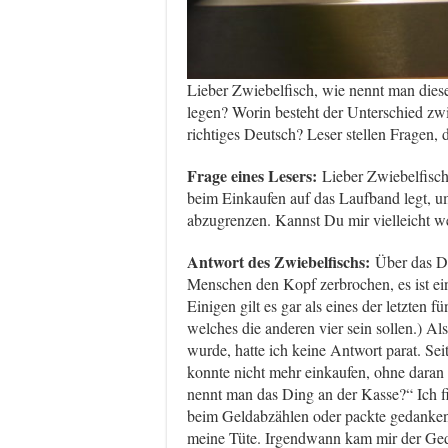
Lieber Zwiebelfisch, wie nennt man die
legen? Worin besteht der Unterschied z
richtiges Deutsch? Leser stellen Fragen, 
Frage eines Lesers:
Lieber Zwiebelfisch
beim Einkaufen auf das Laufband legt, 
abzugrenzen. Kannst Du mir vielleicht we
Antwort des Zwiebelfischs:
Über das Di
Menschen den Kopf zerbrochen, es ist e
Einigen gilt es gar als eines der letzten f
welches die anderen vier sein sollen.) A
wurde, hatte ich keine Antwort parat. Se
konnte nicht mehr einkaufen, ohne daran
nennt man das Ding an der Kasse?“ Ich f
beim Geldabzählen oder packte gedanken
meine Tüte. Irgendwann kam mir der Geda