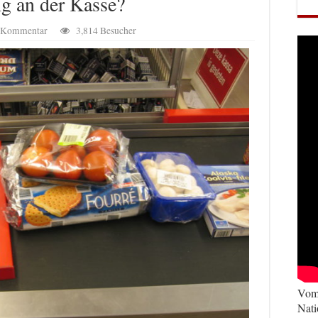
g an der Kasse?
n Kommentar
3,814 Besucher
Vom 
Nati