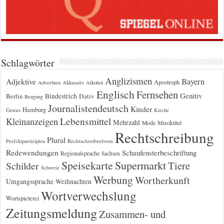
Schlagwörter
Anglizismen
Bayern
Adjektive
Apostroph
Adverbien
Akkusativ
Alkohol
Englisch
Fernsehen
Genitiv
Berlin
Bindestrich
Dativ
Beugung
Journalistendeutsch
Kinder
Hamburg
Genus
Kirche
Kleinanzeigen
Lebensmittel
Mehrzahl
Musiktitel
Mode
Rechtschreibung
Plural
Rechtschreibreform
Perfektpartizipien
Redewendungen
Schaufensterbeschriftung
Regionalsprache
Sachsen
Supermarkt
Speisekarte
Tiere
Schilder
Schweiz
Werbung
Wortherkunft
Umgangssprache
Weihnachten
Wortverwechslung
Wortspielerei
Zeitungsmeldung
Zusammen- und