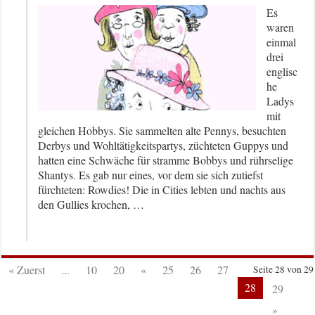
Es
waren
einmal
drei
englisc
he
Ladys
mit
gleichen Hobbys. Sie sammelten alte Pennys, besuchten
Derbys und Wohltätigkeitspartys, züchteten Guppys und
hatten eine Schwäche für stramme Bobbys und rührselige
Shantys. Es gab nur eines, vor dem sie sich zutiefst
fürchteten: Rowdies! Die in Cities lebten und nachts aus
den Gullies krochen, …
« Zuerst
...
10
20
«
25
26
27
Seite 28 von 29
28
29
»