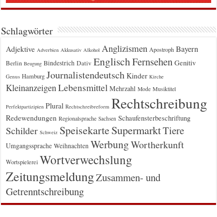
Schlagwörter
Anglizismen
Bayern
Adjektive
Apostroph
Adverbien
Akkusativ
Alkohol
Englisch
Fernsehen
Genitiv
Berlin
Bindestrich
Dativ
Beugung
Journalistendeutsch
Kinder
Hamburg
Genus
Kirche
Kleinanzeigen
Lebensmittel
Mehrzahl
Musiktitel
Mode
Rechtschreibung
Plural
Rechtschreibreform
Perfektpartizipien
Redewendungen
Schaufensterbeschriftung
Regionalsprache
Sachsen
Supermarkt
Speisekarte
Tiere
Schilder
Schweiz
Werbung
Wortherkunft
Umgangssprache
Weihnachten
Wortverwechslung
Wortspielerei
Zeitungsmeldung
Zusammen- und
Getrenntschreibung